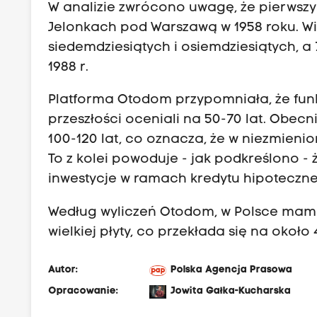
W analizie zwrócono uwagę, że pierwszy 
Jelonkach pod Warszawą w 1958 roku. Wi
siedemdziesiątych i osiemdziesiątych, a
1988 r.
Platforma Otodom przypomniała, że funkc
przeszłości oceniali na 50-70 lat. Obecn
100-120 lat, co oznacza, że w niezmieni
To z kolei powoduje - jak podkreślono - 
inwestycje w ramach kredytu hipoteczn
Według wyliczeń Otodom, w Polsce mamm
wielkiej płyty, co przekłada się na około
Autor:
Polska Agencja Prasowa
Opracowanie:
Jowita Gałka-Kucharska