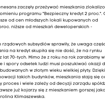
enesans zaczęły przeżywać mieszkania zlokali
mieniu programu "Bezpieczny kredyt 2 proc.".
ejsze od cen młodszych lokali kupowanych od
 proc. niższe od mieszkań deweloperskich -
rządowych subsydiów sprawiły, że uwaga częśc
a na kredyt skupiła się nie dość, że na rynku
 lat 70-tych. Mimo że z roku na rok zarabiamy w
e i spory odsetek ludzi musi poszukiwać okazji 
budowanych w złotym wieku wielkiej płyty. Dzięk
wacji takich budynków, mieszkania stają się c
 proces i wiele zależy od decyzji zarządu spółdz
awsze już kojarzy się z mieszkaniem gorszej jako
rolina Klimaszewska.