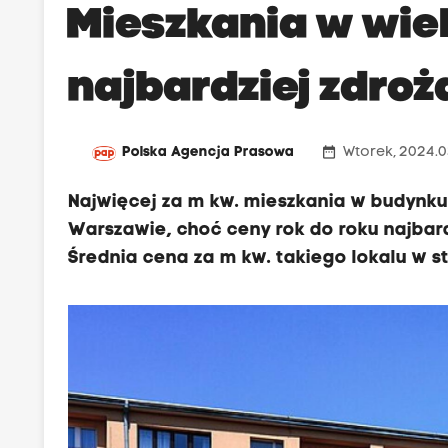
Mieszkania w wiel
najbardziej zdro
date_range
Polska Agencja Prasowa
Wtorek, 2024.03
Najwięcej za m kw. mieszkania w budynku z 
Warszawie, choć ceny rok do roku najbard
Średnia cena za m kw. takiego lokalu w st