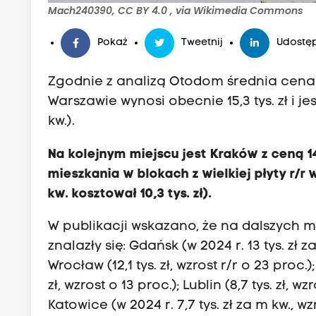
Mach240390, CC BY 4.0
, via Wikimedia Commons
Pokaż
Tweetnij
Udostęp
Zgodnie z analizą Otodom średnia cena o
Warszawie wynosi obecnie 15,3 tys. zł i jest
kw.).
Na kolejnym miejscu jest Kraków z ceną 14
mieszkania w blokach z wielkiej płyty r/r 
kw. kosztował 10,3 tys. zł).
W publikacji wskazano, że na dalszych m
znalazły się: Gdańsk (w 2024 r. 13 tys. zł 
Wrocław (12,1 tys. zł, wzrost r/r o 23 proc.);
zł, wzrost o 13 proc.); Lublin (8,7 tys. zł, wz
Katowice (w 2024 r. 7,7 tys. zł za m kw., wz