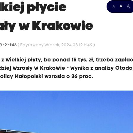
kiej płycie
A
A
A
żały w Krakowie
.12 11:46
( Edytowany Wtorek, 2024.03.12 11:49 )
wielkiej płyty, bo ponad 15 tys. zł, trzeba zapła
ziej wzrosły w Krakowie - wynika z analizy Otod
olicy Małopolski wzrosła o 36 proc.