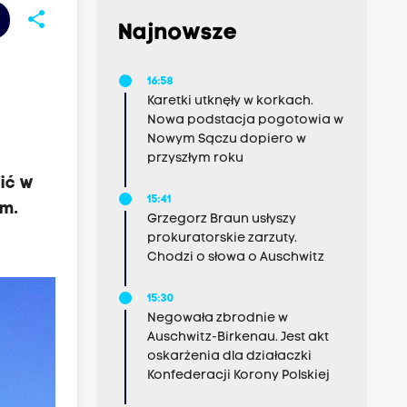
share
Najnowsze
16:58
Karetki utknęły w korkach.
Nowa podstacja pogotowia w
Nowym Sączu dopiero w
przyszłym roku
cić w
15:41
om.
Grzegorz Braun usłyszy
prokuratorskie zarzuty.
Chodzi o słowa o Auschwitz
15:30
Negowała zbrodnie w
Auschwitz-Birkenau. Jest akt
oskarżenia dla działaczki
Konfederacji Korony Polskiej