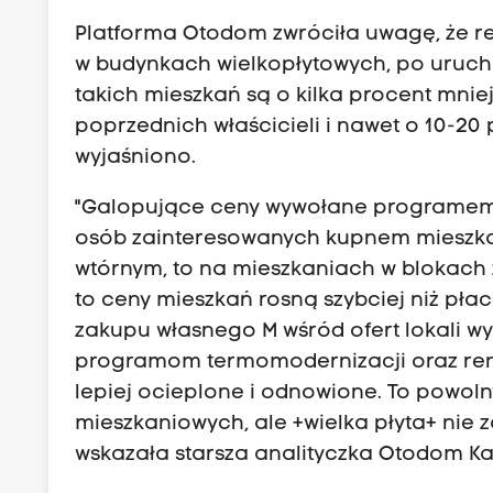
Platforma Otodom zwróciła uwagę, że r
w budynkach wielkopłytowych, po urucho
takich mieszkań są o kilka procent mni
poprzednich właścicieli i nawet o 10-20
wyjaśniono.
"Galopujące ceny wywołane programem 
osób zainteresowanych kupnem mieszkani
wtórnym, to na mieszkaniach w blokach z
to ceny mieszkań rosną szybciej niż płac
zakupu własnego M wśród ofert lokali wy
programom termomodernizacji oraz reno
lepiej ocieplone i odnowione. To powolny
mieszkaniowych, ale +wielka płyta+ nie z
wskazała starsza analityczka Otodom Ka