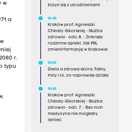
y w
liczyć się z utrudnieniami
10:45
971 a
Kraków prof. Agnieszki
Chłosty-Sikorskiej - Służba
zdrowia - odc. 8. - Zniknęły
 w
rodzinne apteki. Jak PRL
niej
zmienił farmację w Krakowie
2080 r.
15:05
o typu
Dieta a zdrowa skóra. Fakty,
mity i to, co naprawdę działa
10:45
Kraków prof. Agnieszki
w.
Chłosty-Sikorskiej - Służba
zdrowia - odc. 7. - Bez nich
medycyna nie mogłaby
istnieć