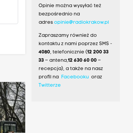
Opinie można wysyłać też
bezpośrednio na
adres
opinie@radiokrakow.pl
Zapraszamy również do
kontaktu z nami poprzez SMS -
4080
, telefonicznie (
12 200 33
33
– antena,
12 630 60 00
–
recepcja), a także na nasz
profil na
Facebooku
oraz
Twitterze