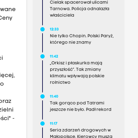
Cielak spacerował ulicami
zowane
Tarnowa. Policja odnalazła
właściciela
 Ceny
12:33
Nie tylko Chopin. Polski Paryż,
którego nie znamy
11:42
i
„Orkisz i płaskurka mają
przyszłość”. Tak zmiany
ięcej,
klimatu wpływają polskie
rolnictwo
do
i
11:40
oraz
Tak gorąco pod Tatrami
ielni
jeszcze nie było. Padł rekord
ści" -
11:17
Seria zdarzeń drogowych w
Małopolsce. Kierowcy muszą