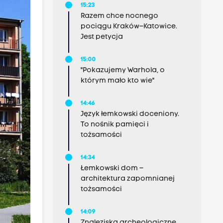
15:23
Razem chce nocnego
pociągu Kraków–Katowice.
Jest petycja
15:00
"Pokazujemy Warhola, o
którym mało kto wie"
14:46
Język łemkowski doceniony.
To nośnik pamięci i
tożsamości
14:34
Łemkowski dom –
architektura zapomnianej
tożsamości
14:09
Znaleziska archeologiczne