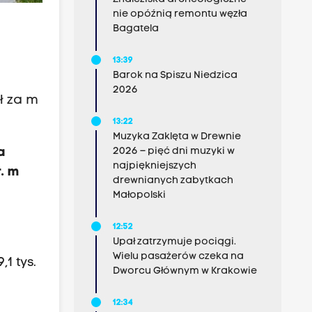
nie opóźnią remontu węzła
Bagatela
13:39
Barok na Spiszu Niedzica
2026
zł za m
13:22
Muzyka Zaklęta w Drewnie
a
2026 – pięć dni muzyki w
najpiękniejszych
r. m
drewnianych zabytkach
Małopolski
12:52
;
Upał zatrzymuje pociągi.
Wielu pasażerów czeka na
,1 tys.
Dworcu Głównym w Krakowie
12:34