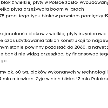
blok z wielkiej płyty w Polsce został wybudowan
elka płyta przeżywała boom w latach
 75 proc. tego typu bloków powstało pomiędzy 1
jonalność bloków z wielkiej płyty inżynierowie
ie czas użytkowania takich konstrukcji to najpew
onym stanie powinny pozostać do 2060, a nawet 
że banki nie widzą przeszkód, by finansować teg
ego.
y ok. 60 tys. bloków wykonanych w technologii
 4 mln mieszkań. Żyje w nich blisko 12 mln Polakó