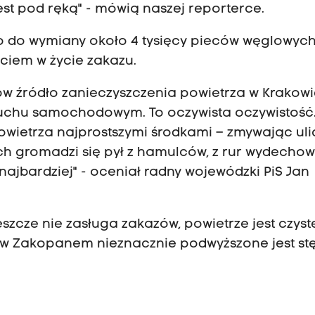
est pod ręką" - mówią naszej reporterce.
 do wymiany około 4 tysięcy pieców węglowych
ciem w życie zakazu.
 źródło zanieczyszczenia powietrza w Krakowi
w ruchu samochodowym. To oczywista oczywistość
powietrza najprostszymi środkami – zmywając uli
ach gromadzi się pył z hamulców, z rur wydechow
najbardziej" -
oceniał radny wojewódzki PiS Jan
szcze nie zasługa zakazów, powietrze jest czyst
e w Zakopanem nieznacznie podwyższone jest st