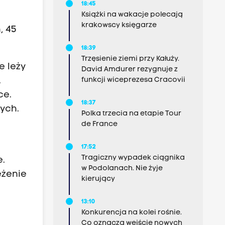
18:45
Książki na wakacje polecają
krakowscy księgarze
, 45
18:39
Trzęsienie ziemi przy Kałuży.
e leży
David Amdurer rezygnuje z
.
funkcji wiceprezesa Cracovii
ce.
18:37
ych.
Polka trzecia na etapie Tour
de France
17:52
Tragiczny wypadek ciągnika
e.
w Podolanach. Nie żyje
ężenie
kierujący
13:10
Konkurencja na kolei rośnie.
Co oznacza wejście nowych