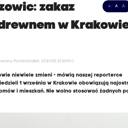
zowic: zakaz
A
A
A
i drewnem w Krakowi
owany Poniedziałek, 2021.05.31 00:51 )
wie niewiele zmieni - mówią naszej reporterce
edzieli 1 września w Krakowie obowiązują najost
domów i mieszkań. Nie wolno stosować żadnych p