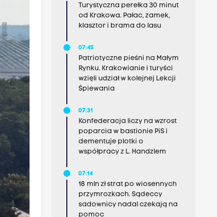
Turystyczna perełka 30 minut
od Krakowa. Pałac, zamek,
klasztor i brama do lasu
07:45
Patriotyczne pieśni na Małym
Rynku. Krakowianie i turyści
wzięli udział w kolejnej Lekcji
Śpiewania
07:31
Konfederacja liczy na wzrost
poparcia w bastionie PiS i
dementuje plotki o
współpracy z L. Handzlem
07:14
18 mln zł strat po wiosennych
przymrozkach. Sądeccy
sadownicy nadal czekają na
pomoc