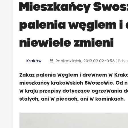
Mieszkańcy Swos
palenia węglem 
niewiele zmieni
date_range
Kraków
Poniedziałek, 2019.09.02 10:56
( Edyt
Zakaz palenia węglem i drewnem w Krako
mieszkańcy krakowskich Swoszowic. Od ni
w kraju przepisy dotyczące ogrzewania 
stałych, ani w piecach, ani w kominkach.