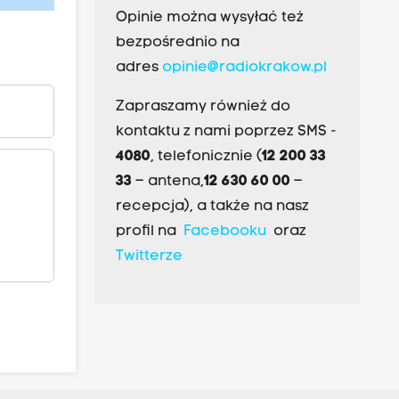
Opinie można wysyłać też
bezpośrednio na
adres
opinie@radiokrakow.pl
Zapraszamy również do
kontaktu z nami poprzez SMS -
4080
, telefonicznie (
12 200 33
33
– antena,
12 630 60 00
–
recepcja), a także na nasz
profil na
Facebooku
oraz
Twitterze