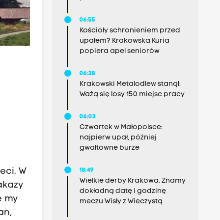
06:55
Kościoły schronieniem przed
upałem? Krakowska Kuria
popiera apel seniorów
06:28
Krakowski Metalodlew stanął.
Ważą się losy 150 miejsc pracy
06:03
Czwartek w Małopolsce:
najpierw upał, później
gwałtowne burze
eci. W
18:49
Wielkie derby Krakowa. Znamy
akazy
dokładną datę i godzinę
e my
meczu Wisły z Wieczystą
an,