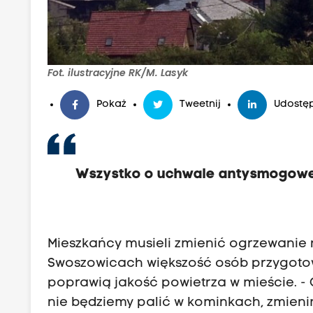
Fot. ilustracyjne RK/M. Lasyk
Pokaż
Tweetnij
Udostęp
Wszystko o uchwale antysmogowe
Mieszkańcy musieli zmienić ogrzewanie na
Swoszowicach większość osób przygotowa
poprawią jakość powietrza w mieście. - C
nie będziemy palić w kominkach, zmienim