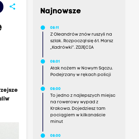
share
Najnowsze
e
08:11
Z Oleandrów znów ruszyli na
szlak. Rozpoczął się 61. Marsz
„Kadrówki”. ZDJĘCIA
08:01
Atak nożem w Nowym Sączu.
Podejrzany w rękach policji
08:00
rzejsze
To jedno z najlepszych miejsc
aliw
na rowerowy wypad z
Krakowa. Dojedziesz tam
pociągiem w kilkanaście
minut
08:00