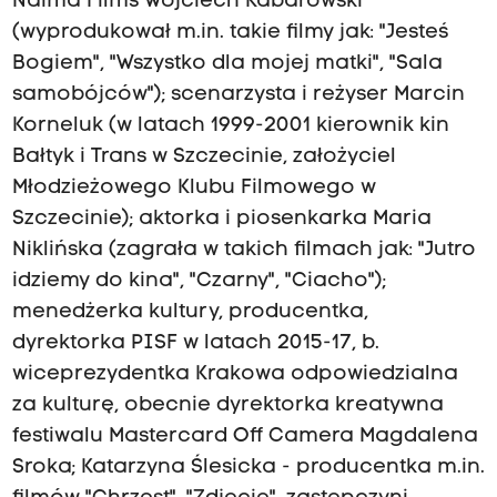
Naima Films Wojciech Kabarowski
(wyprodukował m.in. takie filmy jak: "Jesteś
Bogiem", "Wszystko dla mojej matki", "Sala
samobójców"); scenarzysta i reżyser Marcin
Korneluk (w latach 1999-2001 kierownik kin
Bałtyk i Trans w Szczecinie, założyciel
Młodzieżowego Klubu Filmowego w
Szczecinie); aktorka i piosenkarka Maria
Niklińska (zagrała w takich filmach jak: "Jutro
idziemy do kina", "Czarny", "Ciacho");
menedżerka kultury, producentka,
dyrektorka PISF w latach 2015-17, b.
wiceprezydentka Krakowa odpowiedzialna
za kulturę, obecnie dyrektorka kreatywna
festiwalu Mastercard Off Camera Magdalena
Sroka; Katarzyna Ślesicka - producentka m.in.