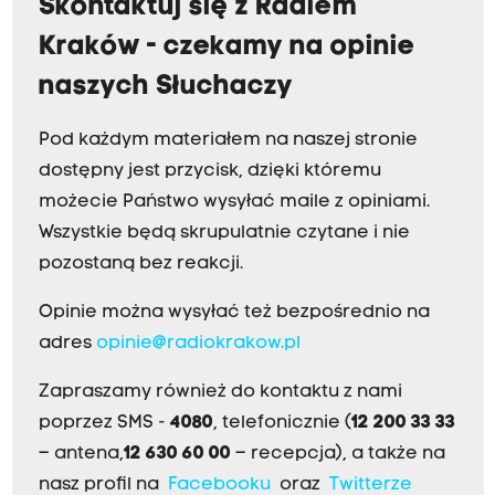
Skontaktuj się z Radiem
Kraków - czekamy na opinie
naszych Słuchaczy
Pod każdym materiałem na naszej stronie
dostępny jest przycisk, dzięki któremu
możecie Państwo wysyłać maile z opiniami.
Wszystkie będą skrupulatnie czytane i nie
pozostaną bez reakcji.
Opinie można wysyłać też bezpośrednio na
adres
opinie@radiokrakow.pl
Zapraszamy również do kontaktu z nami
poprzez SMS -
4080
, telefonicznie (
12 200 33 33
– antena,
12 630 60 00
– recepcja), a także na
nasz profil na
Facebooku
oraz
Twitterze