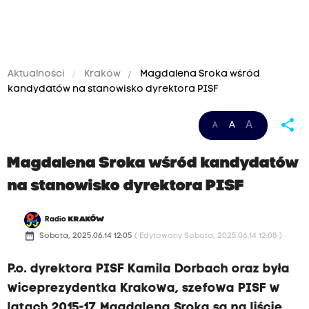
Aktualności
Kraków
Magdalena Sroka wśród
kandydatów na stanowisko dyrektora PISF
share
A
A
A
Magdalena Sroka wśród kandydatów
na stanowisko dyrektora PISF
Radio
KRAKÓW
date_range
Sobota, 2025.06.14 12:05
( Edytowany Sobota, 2025.06.14 12:08 )
P.o. dyrektora PISF Kamila Dorbach oraz była
wiceprezydentka Krakowa, szefowa PISF w
latach 2015-17 Magdalena Sroka są na liście