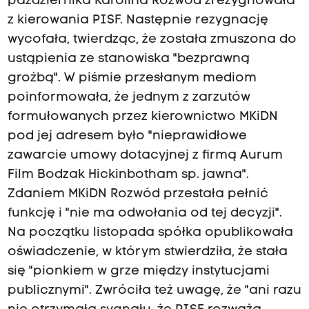
października Karolina Rozwód zrezygnowała
z kierowania PISF. Następnie rezygnację
wycofała, twierdząc, że została zmuszona do
ustąpienia ze stanowiska "bezprawną
groźbą". W piśmie przesłanym mediom
poinformowała, że jednym z zarzutów
formułowanych przez kierownictwo MKiDN
pod jej adresem było "nieprawidłowe
zawarcie umowy dotacyjnej z firmą Aurum
Film Bodzak Hickinbotham sp. jawna".
Zdaniem MKiDN Rozwód przestała pełnić
funkcję i "nie ma odwołania od tej decyzji".
Na początku listopada spółka opublikowała
oświadczenie, w którym stwierdziła, że stała
się "pionkiem w grze między instytucjami
publicznymi". Zwróciła też uwagę, że "ani razu