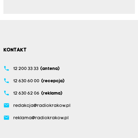
KONTAKT
phone
12 200 33 33
(antena)
phone
12 630 60 00
(recepcja)
phone
12 630 62 06
(reklama)
email
redakcja@radiokrakow.pl
email
reklama@radiokrakow.pl