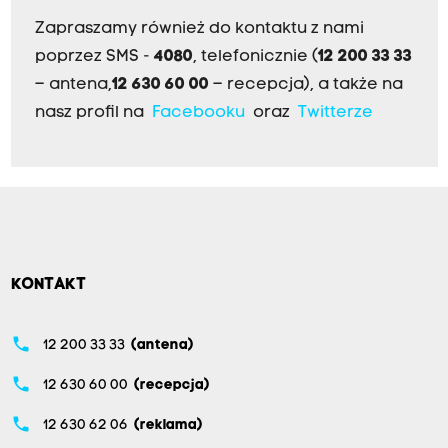
Zapraszamy również do kontaktu z nami
poprzez SMS -
4080
, telefonicznie (
12 200 33 33
– antena,
12 630 60 00
– recepcja), a także na
nasz profil na
Facebooku
oraz
Twitterze
KONTAKT
phone
12 200 33 33
(antena)
phone
12 630 60 00
(recepcja)
phone
12 630 62 06
(reklama)