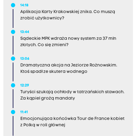
14:18
Aplikacja Karty Krakowskiej znika. Co muszą
zrobić użytkownicy?
13:44
Sądeckie MPK wdraża nowy system za 37 mln
złotych. Co się zmieni?
13:06
Dramatyczna akcja na Jeziorze Rożnowskim.
Ktoś spadł ze skutera wodnego
12:29
Turyści szukają ochłody w tatrzańskich stawach.
Za kąpiel grożą mandaty
11:41
Emocjonująca końcówka Tour de France kobiet
z Polką w roli głównej