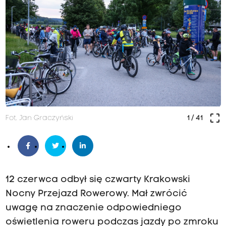
crop_free
Fot. Jan Graczyński
1
/ 41
12 czerwca odbył się czwarty Krakowski
Nocny Przejazd Rowerowy. Mał zwrócić
uwagę na znaczenie odpowiedniego
oświetlenia roweru podczas jazdy po zmroku