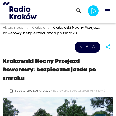
search
menu
Aktualności
Kraków
Krakowski Nocny Przejazd
Rowerowy: bezpieczna jazda po zmroku
share
A
A
A
Krakowski Nocny Przejazd
Rowerowy: bezpieczna jazda po
zmroku
date_range
Sobota, 2026.06.13 09:22
( Edytowany Sobota, 2026.06.13 10:11 )