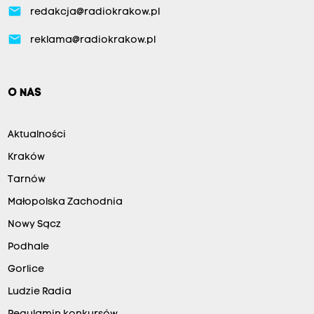
email
redakcja@radiokrakow.pl
email
reklama@radiokrakow.pl
O NAS
Aktualności
Kraków
Tarnów
Małopolska Zachodnia
Nowy Sącz
Podhale
Gorlice
Ludzie Radia