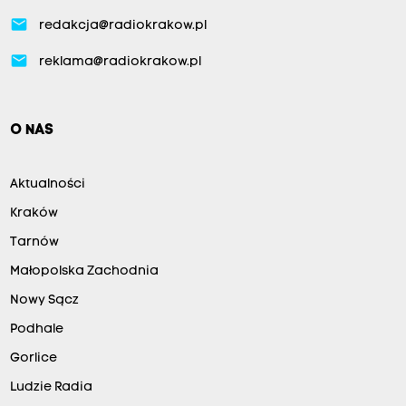
email
redakcja@radiokrakow.pl
email
reklama@radiokrakow.pl
O NAS
Aktualności
Kraków
Tarnów
Małopolska Zachodnia
Nowy Sącz
Podhale
Gorlice
Ludzie Radia