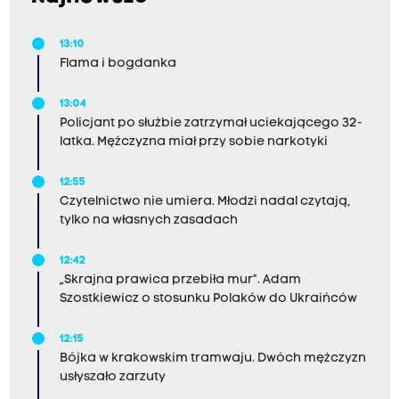
13:10
Flama i bogdanka
13:04
Policjant po służbie zatrzymał uciekającego 32-
latka. Mężczyzna miał przy sobie narkotyki
12:55
Czytelnictwo nie umiera. Młodzi nadal czytają,
tylko na własnych zasadach
12:42
„Skrajna prawica przebiła mur”. Adam
Szostkiewicz o stosunku Polaków do Ukraińców
12:15
Bójka w krakowskim tramwaju. Dwóch mężczyzn
usłyszało zarzuty