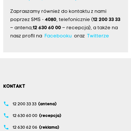
Zapraszamy również do kontaktu z nami
poprzez SMS -
4080
, telefonicznie (
12 200 33 33
– antena,
12 630 60 00
– recepcja), a także na
nasz profil na
Facebooku
oraz
Twitterze
KONTAKT
phone
12 200 33 33
(antena)
phone
12 630 60 00
(recepcja)
phone
12 630 62 06
(reklama)