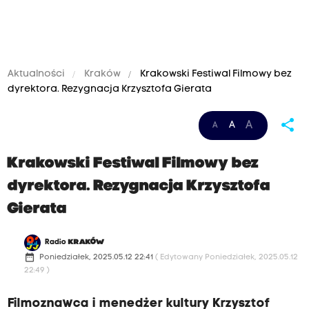
Aktualności
Kraków
Krakowski Festiwal Filmowy bez
dyrektora. Rezygnacja Krzysztofa Gierata
share
A
A
A
Krakowski Festiwal Filmowy bez
dyrektora. Rezygnacja Krzysztofa
Gierata
Radio
KRAKÓW
date_range
Poniedziałek, 2025.05.12 22:41
( Edytowany Poniedziałek, 2025.05.12
22:49 )
Filmoznawca i menedżer kultury Krzysztof