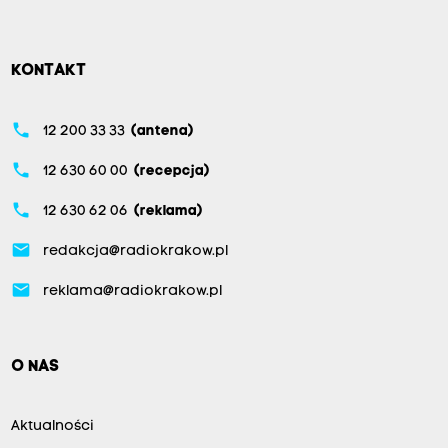
KONTAKT
phone
12 200 33 33
(antena)
phone
12 630 60 00
(recepcja)
phone
12 630 62 06
(reklama)
email
redakcja@radiokrakow.pl
email
reklama@radiokrakow.pl
O NAS
Aktualności