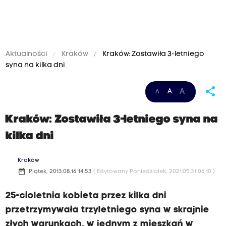
Aktualności
Kraków
Kraków: Zostawiła 3-letniego
syna na kilka dni
share
A
A
A
Kraków: Zostawiła 3-letniego syna na
kilka dni
Kraków
date_range
Piątek, 2013.08.16 14:53
( Edytowany Poniedziałek, 2021.05.31 06:10 )
25-cioletnia kobieta przez kilka dni
przetrzymywała trzyletniego syna w skrajnie
złych warunkach, w jednym z mieszkań w