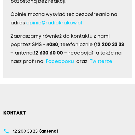
pozostaną bez reakcji.
Opinie można wysyłać też bezpośrednio na
adres
opinie@radiokrakow.pl
Zapraszamy również do kontaktu z nami
poprzez SMS -
4080
, telefonicznie (
12 200 33 33
– antena,
12 630 60 00
– recepcja), a także na
nasz profil na
Facebooku
oraz
Twitterze
KONTAKT
phone
12 200 33 33
(antena)