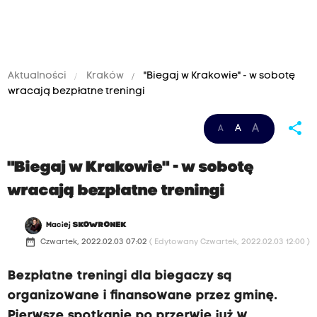
Aktualności
Kraków
"Biegaj w Krakowie" - w sobotę
wracają bezpłatne treningi
share
A
A
A
"Biegaj w Krakowie" - w sobotę
wracają bezpłatne treningi
Maciej
SKOWRONEK
date_range
Czwartek, 2022.02.03 07:02
( Edytowany Czwartek, 2022.02.03 12:00 )
Bezpłatne treningi dla biegaczy są
organizowane i finansowane przez gminę.
Pierwsze spotkanie po przerwie już w