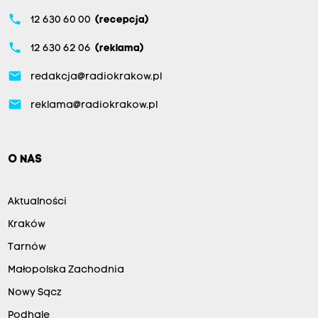
phone
12 630 60 00
(recepcja)
phone
12 630 62 06
(reklama)
email
redakcja@radiokrakow.pl
email
reklama@radiokrakow.pl
O NAS
Aktualności
Kraków
Tarnów
Małopolska Zachodnia
Nowy Sącz
Podhale