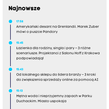
Najnowsze
17:58
Amerykański desant na Grenlandii. Marek Zuber
mówi o puszce Pandory
15:45
Łazienka dla rodziny, singla i pary – 3 różne
scenariusze. Projektanci z Salonu Hoff z Krakowa
podpowiadają!
15:43
Od lokalnego sklepu do lidera branży – 3 kroki
do zwiększenia sprzedaży online za pomocą AI
15:13
Mętna woda i nieprzyjemny zapach w Parku
Duchackim. Miasto uspokaja