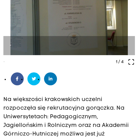
-
crop_free
-
1
/ 4
Na większości krakowskich uczelni
rozpoczęła się rekrutacyjna gorączka. Na
Uniwersytetach: Pedagogicznym,
Jagiellońskim i Rolniczym oraz na Akademii
Górniczo-Hutniczej możliwa jest już