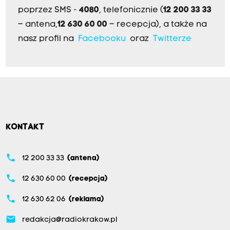
poprzez SMS -
4080
, telefonicznie (
12 200 33 33
– antena,
12 630 60 00
– recepcja), a także na
nasz profil na
Facebooku
oraz
Twitterze
KONTAKT
phone
12 200 33 33
(antena)
phone
12 630 60 00
(recepcja)
phone
12 630 62 06
(reklama)
email
redakcja@radiokrakow.pl