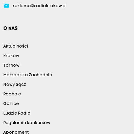
email
reklama@radiokrakow.pl
O NAS
Aktualności
Kraków
Tarnów
Małopolska Zachodnia
Nowy Sącz
Podhale
Gorlice
Ludzie Radia
Regulamin konkursów
Abonament