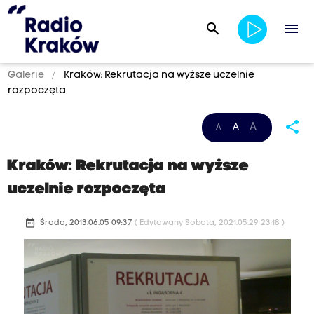
search
menu
Galerie
Kraków: Rekrutacja na wyższe uczelnie
rozpoczęta
share
A
A
A
Kraków: Rekrutacja na wyższe
uczelnie rozpoczęta
date_range
Środa, 2013.06.05 09:37
( Edytowany Sobota, 2021.05.29 23:18 )