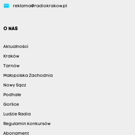
email
reklama@radiokrakow.pl
O NAS
Aktualności
Kraków
Tarnów
Małopolska Zachodnia
Nowy Sącz
Podhale
Gorlice
Ludzie Radia
Regulamin konkursów
Abonament