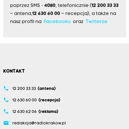
poprzez SMS -
4080
, telefonicznie (
12 200 33 33
– antena,
12 630 60 00
– recepcja), a także na
nasz profil na
Facebooku
oraz
Twitterze
KONTAKT
phone
12 200 33 33
(antena)
phone
12 630 60 00
(recepcja)
phone
12 630 62 06
(reklama)
email
redakcja@radiokrakow.pl