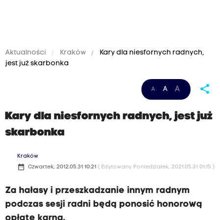
Aktualności
Kraków
Kary dla niesfornych radnych,
jest już skarbonka
share
A
A
A
Kary dla niesfornych radnych, jest już
skarbonka
Kraków
date_range
Czwartek, 2012.05.31 10:21
( Edytowany Poniedziałek, 2021.05.31 01:15 )
Za hałasy i przeszkadzanie innym radnym
podczas sesji radni będą ponosić honorową
opłatę karną.