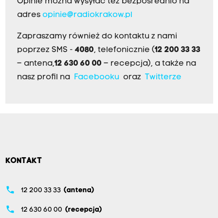
Opinie można wysyłać też bezpośrednio na
adres
opinie@radiokrakow.pl
Zapraszamy również do kontaktu z nami
poprzez SMS -
4080
, telefonicznie (
12 200 33 33
– antena,
12 630 60 00
– recepcja), a także na
nasz profil na
Facebooku
oraz
Twitterze
KONTAKT
phone
12 200 33 33
(antena)
phone
12 630 60 00
(recepcja)