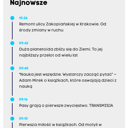
Najnowsze
10:26
Remont ulicy Zakopiańskiej w Krakowie. Od
środy zmiany w ruchu
09:42
Duża planetoida zbliży się do Ziemi. To jej
najbliższy przelot od wielu lat
09:40
"Nauka jest wszędzie. Wystarczy zacząć pytać” –
Adam Mirek o książkach, które oswajają dzieci z
nauką
09:16
Pasy grają o pierwsze zwycięstwo. TRANSMISJA
09:10
Pierwsza miłość w książkach. Od motyli w