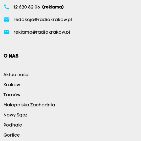
phone
12 630 62 06
(reklama)
email
redakcja@radiokrakow.pl
email
reklama@radiokrakow.pl
O NAS
Aktualności
Kraków
Tarnów
Małopolska Zachodnia
Nowy Sącz
Podhale
Gorlice