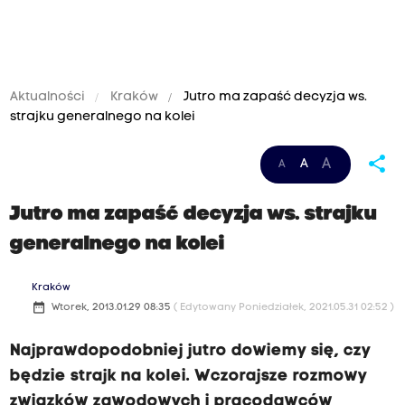
Aktualności
Kraków
Jutro ma zapaść decyzja ws.
strajku generalnego na kolei
share
A
A
A
Jutro ma zapaść decyzja ws. strajku
generalnego na kolei
Kraków
date_range
Wtorek, 2013.01.29 08:35
( Edytowany Poniedziałek, 2021.05.31 02:52 )
Najprawdopodobniej jutro dowiemy się, czy
będzie strajk na kolei. Wczorajsze rozmowy
związków zawodowych i pracodawców