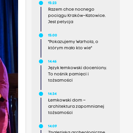
15:23
Razem chce nocnego
pociągu Kraków–Katowice.
Jest petycja
15:00
"Pokazujemy Warhola, o
którym mało kto wie"
14:46
Język łemkowski doceniony.
To nośnik pamięci i
tożsamości
14:34
Łemkowski dom –
architektura zapomnianej
tożsamości
14:09
Znaleziska archeologiczne