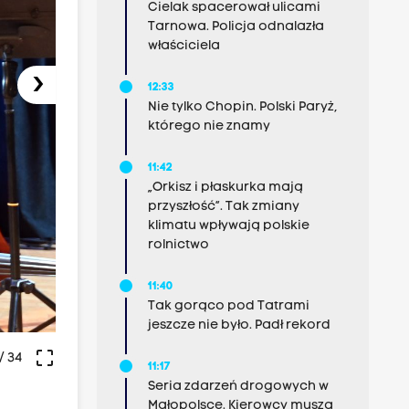
Cielak spacerował ulicami
Tarnowa. Policja odnalazła
właściciela
›
12:33
Nie tylko Chopin. Polski Paryż,
którego nie znamy
11:42
„Orkisz i płaskurka mają
przyszłość”. Tak zmiany
klimatu wpływają polskie
rolnictwo
11:40
Tak gorąco pod Tatrami
jeszcze nie było. Padł rekord
crop_free
/ 34
11:17
Seria zdarzeń drogowych w
Małopolsce. Kierowcy muszą