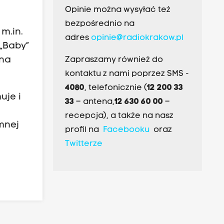
Opinie można wysyłać też
bezpośrednio na
 m.in.
adres
opinie@radiokrakow.pl
 „Baby”
 na
Zapraszamy również do
kontaktu z nami poprzez SMS -
4080
, telefonicznie (
12 200 33
uje i
33
– antena,
12 630 60 00
–
recepcja), a także na nasz
mnej
profil na
Facebooku
oraz
Twitterze