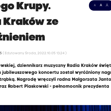
ego Krupy.
A
A
A
a Kraków ze
żnieniem
15
( Edytowany Środa, 2022.10.05 13:24 )
owskiej, dziennikarz muzyczny Radia Kraków świę
as jubileuszowego koncertu został wyróżniony na
trąbką. Nagrodę wręczyli radna Małgorzata Janto
oraz Robert Piaskowski - pełnomocnik prezydenta