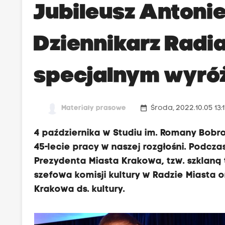
Jubileusz Antoni
Dziennikarz Radi
specjalnym wyró
date_range
Materiały prasowe
Środa, 2022.10.05 13:
4 października w Studiu im. Romany Bobr
45-lecie pracy w naszej rozgłośni. Podcz
Prezydenta Miasta Krakowa, tzw. szklaną 
szefowa komisji kultury w Radzie Miasta 
Krakowa ds. kultury.