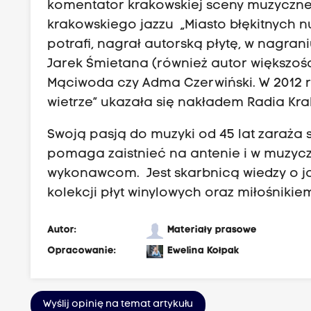
komentator krakowskiej sceny muzycznej 
krakowskiego jazzu „Miasto błękitnych nu
potrafi, nagrał autorską płytę, w nagrani
Jarek Śmietana (również autor większości
Mąciwoda czy Adma Czerwiński. W 2012 r
wietrze” ukazała się nakładem Radia Kra
Swoją pasją do muzyki od 45 lat zaraża s
pomaga zaistnieć na antenie i w muzyc
wykonawcom. Jest skarbnicą wiedzy o jaz
kolekcji płyt winylowych oraz miłośnikie
Autor:
Materiały prasowe
Opracowanie:
Ewelina Kołpak
Wyślij opinię na temat artykułu