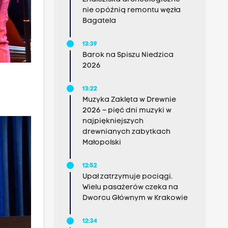
nie opóźnią remontu węzła
Bagatela
13:39
Barok na Spiszu Niedzica
2026
13:22
Muzyka Zaklęta w Drewnie
2026 – pięć dni muzyki w
najpiękniejszych
drewnianych zabytkach
Małopolski
12:52
Upał zatrzymuje pociągi.
Wielu pasażerów czeka na
Dworcu Głównym w Krakowie
12:34