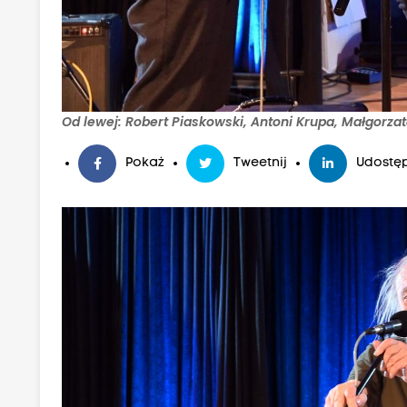
Od lewej: Robert Piaskowski, Antoni Krupa, Małgorzata
Pokaż
Tweetnij
Udostęp