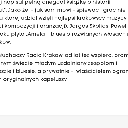
napisał pełną anegdot książkę o historii
t”. Jako że - jak sam mówi - śpiewać i grać nie
u której udział wzięli najlepsi krakowscy muzycy:
 kompozycji i aranżacji), Jorgos Skolias, Paweł
oku płyta „Amela – blues o rozwianych włosach
ków.
łuchaczy Radia Kraków, od lat też wspiera, prom
znym świecie młodym uzdolniony zespołom i
zie i bluesie, a prywatnie - właścicielem ogro
m oryginalnych kapeluszy.