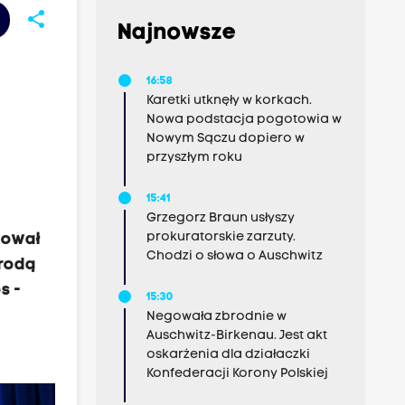
share
Najnowsze
16:58
Karetki utknęły w korkach.
Nowa podstacja pogotowia w
Nowym Sączu dopiero w
przyszłym roku
15:41
Grzegorz Braun usłyszy
prokuratorskie zarzuty.
tował
Chodzi o słowa o Auschwitz
grodą
s -
15:30
Negowała zbrodnie w
Auschwitz-Birkenau. Jest akt
oskarżenia dla działaczki
Konfederacji Korony Polskiej