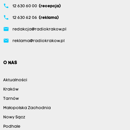
phone
12 630 60 00
(recepcja)
phone
12 630 62 06
(reklama)
email
redakcja@radiokrakow.pl
email
reklama@radiokrakow.pl
O NAS
Aktualności
Kraków
Tarnów
Małopolska Zachodnia
Nowy Sącz
Podhale