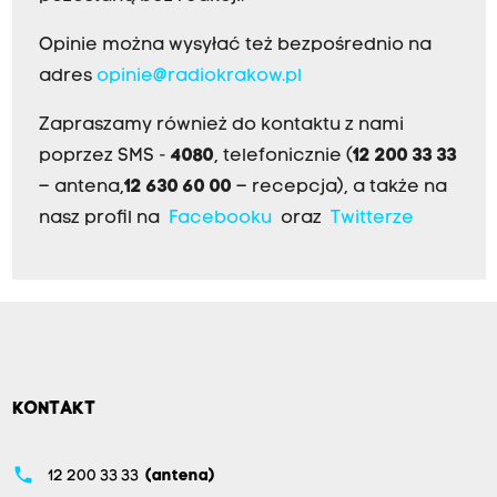
Opinie można wysyłać też bezpośrednio na
adres
opinie@radiokrakow.pl
Zapraszamy również do kontaktu z nami
poprzez SMS -
4080
, telefonicznie (
12 200 33 33
– antena,
12 630 60 00
– recepcja), a także na
nasz profil na
Facebooku
oraz
Twitterze
KONTAKT
phone
12 200 33 33
(antena)