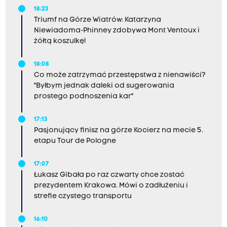
18:23
Triumf na Górze Wiatrów: Katarzyna
Niewiadoma-Phinney zdobywa Mont Ventoux i
żółtą koszulkę!
18:08
Co może zatrzymać przestępstwa z nienawiści?
"Byłbym jednak daleki od sugerowania
prostego podnoszenia kar"
17:13
Pasjonujący finisz na górze Kocierz na mecie 5.
etapu Tour de Pologne
17:07
Łukasz Gibała po raz czwarty chce zostać
prezydentem Krakowa. Mówi o zadłużeniu i
strefie czystego transportu
16:10