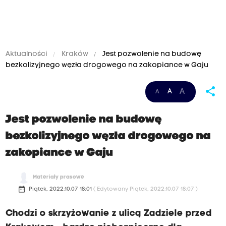
Aktualności
Kraków
Jest pozwolenie na budowę
bezkolizyjnego węzła drogowego na zakopiance w Gaju
share
A
A
A
Jest pozwolenie na budowę
bezkolizyjnego węzła drogowego na
zakopiance w Gaju
Materiały prasowe
date_range
Piątek, 2022.10.07 18:01
( Edytowany Piątek, 2022.10.07 18:07 )
Chodzi o skrzyżowanie z ulicą Zadziele przed