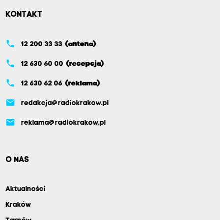
KONTAKT
phone
12 200 33 33
(antena)
phone
12 630 60 00
(recepcja)
phone
12 630 62 06
(reklama)
email
redakcja@radiokrakow.pl
email
reklama@radiokrakow.pl
O NAS
Aktualności
Kraków