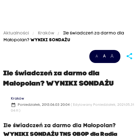
Aktualności
Kraków
Ile świadczeń za darmo dla
Małopolan?
WYNIKI SONDAŻU
share
A
A
A
Ile świadczeń za darmo dla
Małopolan?
WYNIKI SONDAŻU
Kraków
date_range
Poniedziałek, 2013.06.03 20:04
( Edytowany Poniedziałek, 2021.05.31
04:11 )
Ile świadczeń za darmo dla Małopolan?
WYNIKI SONDAŻU TNS OBOP dla Radia