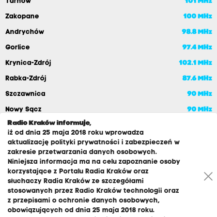
Tarnów
101 MHz
Zakopane
100 MHz
Andrychów
98.8 MHz
Gorlice
97.4 MHz
Krynica-Zdrój
102.1 MHz
Rabka-Zdrój
87.6 MHz
Szczawnica
90 MHz
Nowy Sącz
90 MHz
Radio Kraków informuje,
iż od dnia 25 maja 2018 roku wprowadza
aktualizację polityki prywatności i zabezpieczeń w
zakresie przetwarzania danych osobowych.
Niniejsza informacja ma na celu zapoznanie osoby
korzystające z Portalu Radia Kraków oraz
słuchaczy Radia Kraków ze szczegółami
stosowanych przez Radio Kraków technologii oraz
RADIO KRAKÓW SA. Aleja Juliusza Słowackiego 22, 30-007
z przepisami o ochronie danych osobowych,
Kraków
obowiązujących od dnia 25 maja 2018 roku.