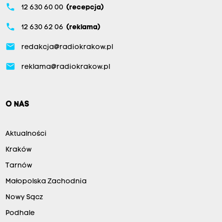
phone
12 630 60 00
(recepcja)
phone
12 630 62 06
(reklama)
email
redakcja@radiokrakow.pl
email
reklama@radiokrakow.pl
O NAS
Aktualności
Kraków
Tarnów
Małopolska Zachodnia
Nowy Sącz
Podhale