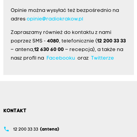
Opinie można wysyłać też bezpośrednio na
adres
opinie@radiokrakow.pl
Zapraszamy również do kontaktu z nami
poprzez SMS -
4080
, telefonicznie (
12 200 33 33
– antena,
12 630 60 00
– recepcja), a także na
nasz profil na
Facebooku
oraz
Twitterze
KONTAKT
phone
12 200 33 33
(antena)