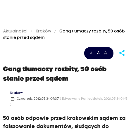
Aktualności
Kraków
Gang tłumaczy rozbity, 50 osób
stanie przed sądem
share
A
A
A
Gang tłumaczy rozbity, 50 osób
stanie przed sądem
Kraków
date_range
Czwartek, 2012.05.31 09:37
( Edytowany Poniedziałek, 2021.05.31 01:15
)
50 osób odpowie przed krakowskim sądem za
fałszowanie dokumentów, służących do