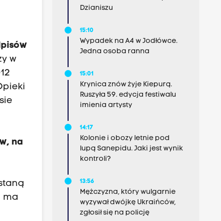
Dzianiszu
15:10
Wypadek na A4 w Jodłówce.
dpisów
Jedna osoba ranna
zy w
012
15:01
Krynica znów żyje Kiepurą.
Opieki
Ruszyła 59. edycja festiwalu
sie
imienia artysty
14:17
Kolonie i obozy letnie pod
ów, na
lupą Sanepidu. Jaki jest wynik
o
kontroli?
13:56
staną
Mężczyzna, który wulgarnie
u ma
wyzywał dwójkę Ukraińców,
zgłosił się na policję