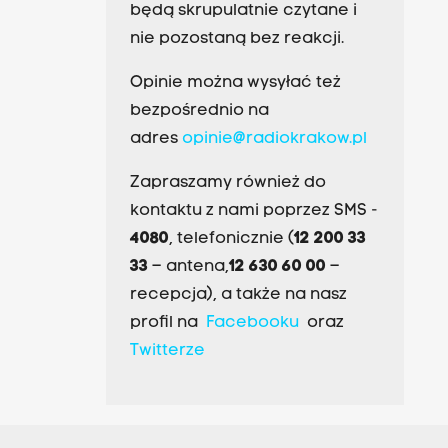
będą skrupulatnie czytane i
nie pozostaną bez reakcji.
Opinie można wysyłać też
bezpośrednio na
adres
opinie@radiokrakow.pl
Zapraszamy również do
kontaktu z nami poprzez SMS -
4080
, telefonicznie (
12 200 33
33
– antena,
12 630 60 00
–
recepcja), a także na nasz
profil na
Facebooku
oraz
Twitterze