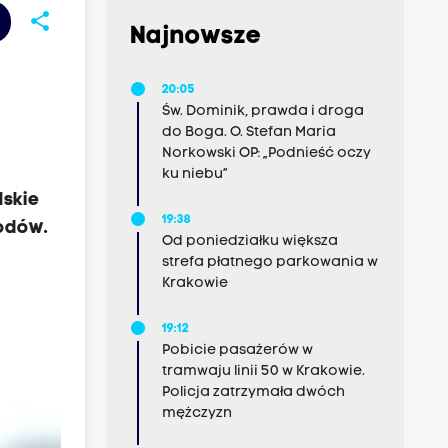
share
Najnowsze
20:05
Św. Dominik, prawda i droga
do Boga. O. Stefan Maria
Norkowski OP: „Podnieść oczy
ku niebu”
lskie
19:38
odów.
Od poniedziałku większa
strefa płatnego parkowania w
Krakowie
19:12
Pobicie pasażerów w
tramwaju linii 50 w Krakowie.
Policja zatrzymała dwóch
mężczyzn