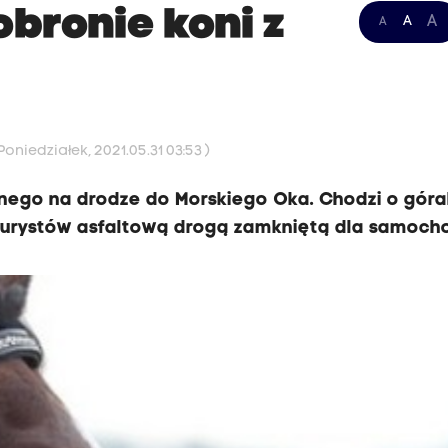
obronie koni z
A
A
A
oniedziałek, 2021.05.31 03:53 )
nnego na drodze do Morskiego Oka. Chodzi o góra
 turystów asfaltową drogą zamkniętą dla samoch