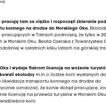
nij
 pracują tam za ciężko i rozpoczęli zbieranie po
ortu konnego na drodze do Morskiego Oka.
Ekolod
i pracujących w Tatrach podnoszą, że tylko w 2
ych w Morskim Oku. Beata Czerska z Towarzystwa 
obniej w ostatnich kilku latach na górskiej tra
Oka i wydaje fiakrom licencję na wożenie turyst
ikowali ekolodzy
m.in o liczbie koni wysłanych d
e likwidacja transportu konnego na drodze do
cznie oznaczać, że konie dotąd pracujące, zo
nie licencję na przewóz turystów w Morskim Ok
dwadzieścia koni.