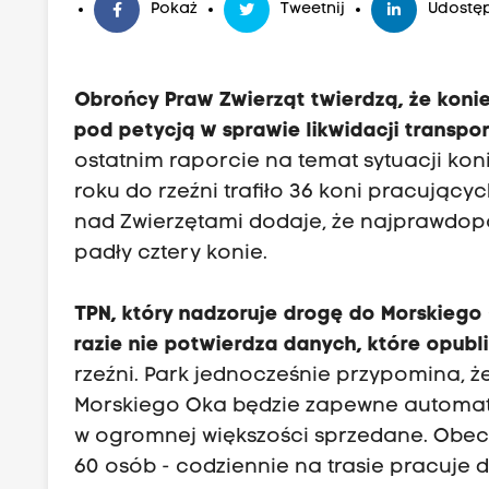
Pokaż
Tweetnij
Udostęp
Obrońcy Praw Zwierząt twierdzą, że konie
pod petycją w sprawie likwidacji transp
ostatnim raporcie na temat sytuacji kon
roku do rzeźni trafiło 36 koni pracując
nad Zwierzętami dodaje, że najprawdopod
padły cztery konie.
TPN, który nadzoruje drogę do Morskiego 
razie nie potwierdza danych, które opubl
rzeźni. Park jednocześnie przypomina, ż
Morskiego Oka będzie zapewne automaty
w ogromnej większości sprzedane. Obec
60 osób - codziennie na trasie pracuje 