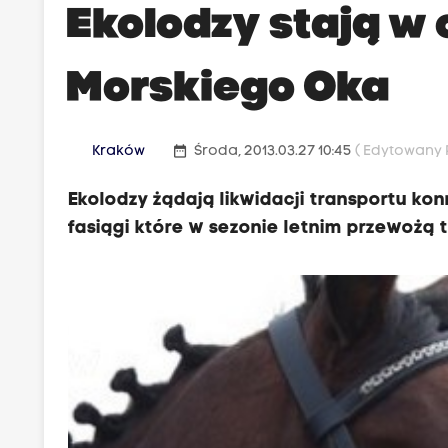
Ekolodzy stają w 
Morskiego Oka
date_range
Kraków
Środa, 2013.03.27 10:45
( Edytowany P
Ekolodzy żądają likwidacji transportu ko
fasiągi które w sezonie letnim przewożą