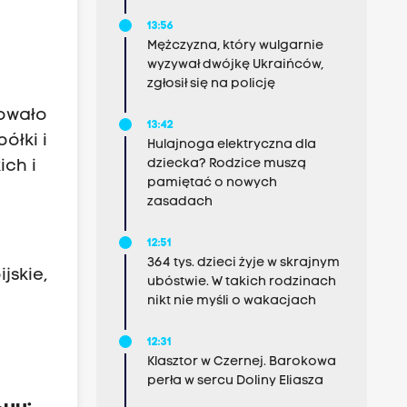
13:56
Mężczyzna, który wulgarnie
wyzywał dwójkę Ukraińców,
zgłosił się na policję
kowało
13:42
ółki i
Hulajnoga elektryczna dla
dziecka? Rodzice muszą
ch i
pamiętać o nowych
zasadach
12:51
364 tys. dzieci żyje w skrajnym
jskie,
ubóstwie. W takich rodzinach
nikt nie myśli o wakacjach
12:31
Klasztor w Czernej. Barokowa
perła w sercu Doliny Eliasza