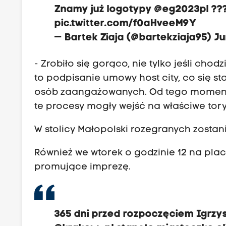
Znamy już logotypy
@eg2023pl
??
pic.twitter.com/f0aHveeM9Y
— Bartek Ziaja (@bartekziaja95)
Ju
- Zrobiło się gorąco, nie tylko jeśli ch
to podpisanie umowy host city, co się sta
osób zaangażowanych. Od tego momentu 
te procesy mogły wejść na właściwe tory
W stolicy Małopolski rozegranych zostan
Również we wtorek o godzinie 12 na pla
promujące imprezę.
365 dni przed rozpoczęciem Igrzy