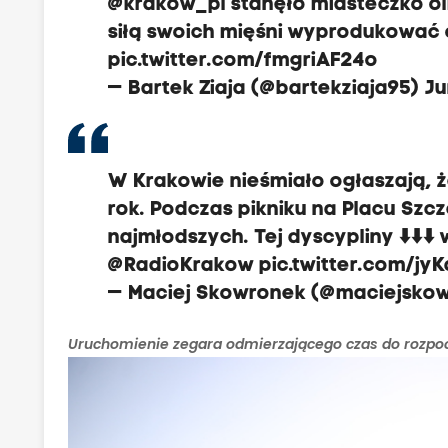
@krakow_pl
stanęło miasteczko ol
siłą swoich mięśni wyprodukować 
pic.twitter.com/fmgriAF24o
— Bartek Ziaja (@bartekziaja95)
Ju
W Krakowie nieśmiało ogłaszają, ż
rok. Podczas pikniku na Placu Szc
najmłodszych. Tej dyscypliny ⬇️⬇️⬇
@RadioKrakow
pic.twitter.com/jy
— Maciej Skowronek (@maciejsko
Uruchomienie zegara odmierzającego czas do rozpoczę