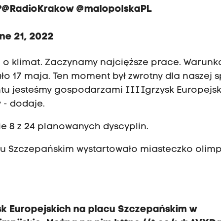
?
@RadioKrakow
@malopolskaPL
ne 21, 2022
odzi o klimat. Zaczynamy najcięższe prace. Warun
ło 17 maja. Ten moment był zwrotny dla naszej sp
jesteśmy gospodarzami III Igrzysk Europejski
 - dodaje.
ie 8 z 24 planowanych dyscyplin.
cu Szczepańskim wystartowało miasteczko olimpi
sk Europejskich na placu Szczepańskim w