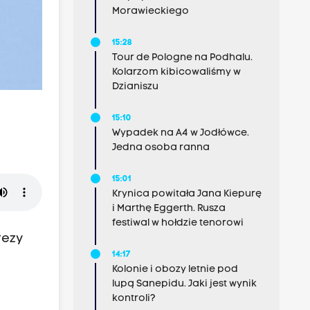
Morawieckiego
15:28
Tour de Pologne na Podhalu.
Kolarzom kibicowaliśmy w
Dzianiszu
15:10
Wypadek na A4 w Jodłówce.
Jedna osoba ranna
15:01
Krynica powitała Jana Kiepurę
i Marthę Eggerth. Rusza
festiwal w hołdzie tenorowi
rezy
14:17
Kolonie i obozy letnie pod
lupą Sanepidu. Jaki jest wynik
kontroli?