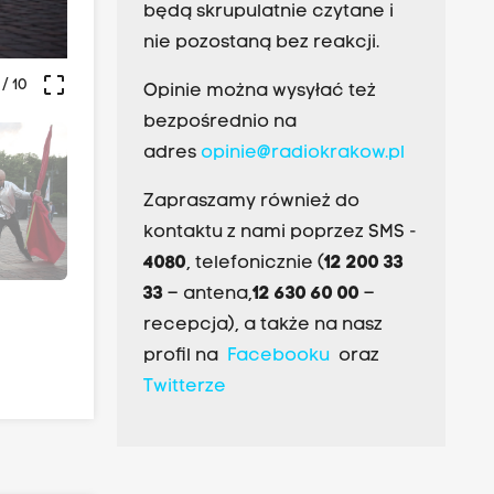
będą skrupulatnie czytane i
nie pozostaną bez reakcji.
crop_free
/ 10
Opinie można wysyłać też
bezpośrednio na
adres
opinie@radiokrakow.pl
Zapraszamy również do
kontaktu z nami poprzez SMS -
4080
, telefonicznie (
12 200 33
33
– antena,
12 630 60 00
–
recepcja), a także na nasz
profil na
Facebooku
oraz
Twitterze