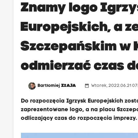
Znamy logo Igrz
Europejskich, a ze
Szczepańskim w 
odmierzać czas d
date_range
Bartłomiej
ZIAJA
Wtorek, 2022.06.21 07
Do rozpoczęcia Igrzysk Europejskich zost
zaprezentowane logo, a na placu Szczep
odliczający czas do rozpoczęcia imprezy.