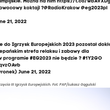
impijskie. Można na nim
https://t.co/wbAVXD
owocowy koktajl ?
@RadioKrakow
@eg2023pl
ne 21, 2022
e do Igrzysk Europejskich 2023 pozostał dokł
zepańskim strefa relaksu i zabawy dla
️ w programie
#EG2023
nie będzie ?
#1Y2GO
KqvzOAvb
wronek)
June 21, 2022
cia III Igrzysk Europejskich. Fot. PAP/Łukasz Gągulski