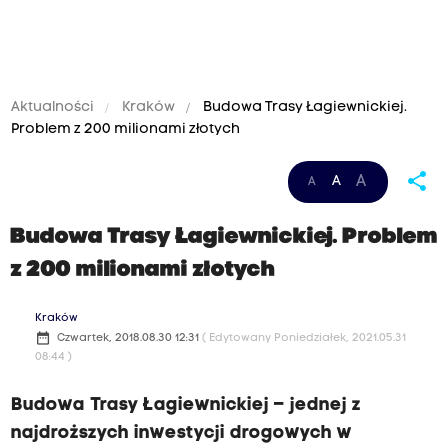
Aktualności
Kraków
Budowa Trasy Łagiewnickiej.
Problem z 200 milionami złotych
share
A
A
A
Budowa Trasy Łagiewnickiej. Problem
z 200 milionami złotych
Kraków
date_range
Czwartek, 2018.08.30 12:31
( Edytowany Poniedziałek, 2021.05.31
08:44 )
Budowa Trasy Łagiewnickiej – jednej z
najdroższych inwestycji drogowych w