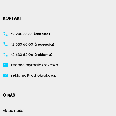
KONTAKT
phone
12 200 33 33
(antena)
phone
12 630 60 00
(recepcja)
phone
12 630 62 06
(reklama)
email
redakcja@radiokrakow.pl
email
reklama@radiokrakow.pl
O NAS
Aktualności