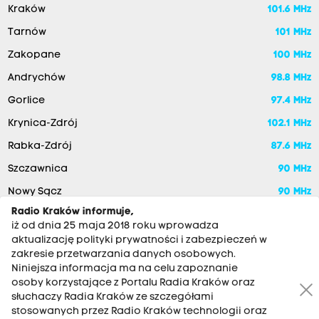
Kraków
101.6 MHz
Tarnów
101 MHz
Zakopane
100 MHz
Andrychów
98.8 MHz
Gorlice
97.4 MHz
Krynica-Zdrój
102.1 MHz
Rabka-Zdrój
87.6 MHz
Szczawnica
90 MHz
Nowy Sącz
90 MHz
Radio Kraków informuje,
iż od dnia 25 maja 2018 roku wprowadza
aktualizację polityki prywatności i zabezpieczeń w
zakresie przetwarzania danych osobowych.
Niniejsza informacja ma na celu zapoznanie
osoby korzystające z Portalu Radia Kraków oraz
słuchaczy Radia Kraków ze szczegółami
stosowanych przez Radio Kraków technologii oraz