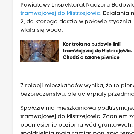
Powiatowy Inspektorat Nadzoru Budowl
tramwajowej do Mistrzejowic.
Działania m
2, do którego doszło w połowie stycznia
wlała się woda.
Kontrola na budowie linii
tramwajowej do Mistrzejowic.
Chodzi o zalane piwnice
Z relacji mieszkańców wynika, że to pie
bezpieczeństwu, ale ucierpiały przedmio
Spółdzielnia mieszkaniowa podtrzymuje, ż
tramwajowej do Mistrzejowic. Zdaniem
podniesienie poziomu wód gruntowych, 
spółdzielnią mają zamiar poruszyć temat