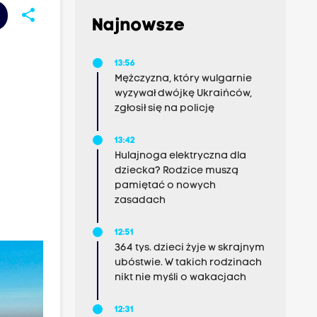
share
Najnowsze
13:56
Mężczyzna, który wulgarnie
wyzywał dwójkę Ukraińców,
zgłosił się na policję
13:42
Hulajnoga elektryczna dla
dziecka? Rodzice muszą
pamiętać o nowych
zasadach
12:51
364 tys. dzieci żyje w skrajnym
ubóstwie. W takich rodzinach
nikt nie myśli o wakacjach
12:31