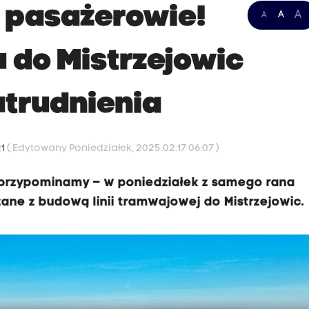
 pasażerowie!
A
A
A
do Mistrzejowic
utrudnienia
21
( Edytowany Poniedziałek, 2025.02.17 06:07 )
przypominamy – w poniedziałek z samego rana
ane z budową linii tramwajowej do Mistrzejowic.