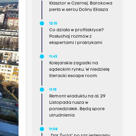
Klasztor w Czernej. Barokowa
perła w sercu Doliny Eliasza
12:15
Co działa w profilaktyce?
Posłuchaj rozmów z
ekspertami i praktykami
11:43
Kolejarskie zagadki na
sądeckim rynku. W niedzielę
literacki escape room
11:15
Remont wiaduktu na al. 29
Listopada rusza w
poniedziałek. Będą spore
utrudnienia
11:08
„Dar Życia” po raz jedenasty.