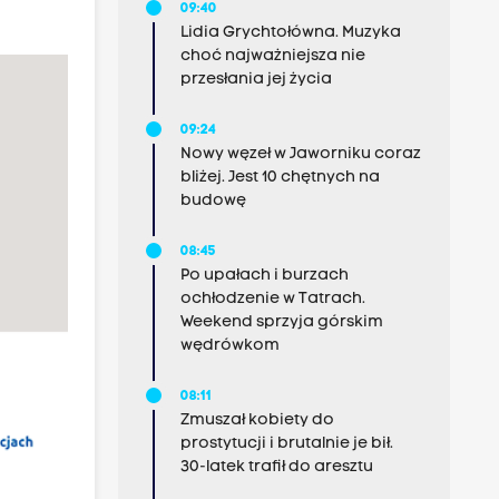
09:40
Lidia Grychtołówna. Muzyka
choć najważniejsza nie
przesłania jej życia
09:24
Nowy węzeł w Jaworniku coraz
bliżej. Jest 10 chętnych na
budowę
08:45
Po upałach i burzach
ochłodzenie w Tatrach.
Weekend sprzyja górskim
wędrówkom
08:11
Zmuszał kobiety do
prostytucji i brutalnie je bił.
30-latek trafił do aresztu