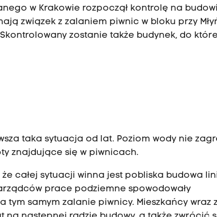
anego w Krakowie rozpoczął kontrolę na budow
ają związek z zalaniem piwnic w bloku przy Młyń
. Skontrolowany zostanie także budynek, do któr
rwsza taka sytuacja od lat. Poziom wody nie zagr
ty znajdujące się w piwnicach.
e całej sytuacji winna jest pobliska budowa lini
 zarządców prace podziemne spowodowały
a tym samym zalanie piwnicy. Mieszkańcy wraz 
 na następnej radzie budowy, a także zwrócić s