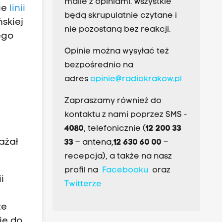
maile z opiniami. Wszystkie
ie
linii
będą skrupulatnie czytane i
skiej
nie pozostaną bez reakcji.
ego
Opinie można wysyłać też
bezpośrednio na
adres
opinie@radiokrakow.pl
Zapraszamy również do
kontaktu z nami poprzez SMS -
4080
, telefonicznie (
12 200 33
ażał
33
– antena,
12 630 60 00
–
recepcja), a także na nasz
profil na
Facebooku
oraz
i
Twitterze
ze
ię do