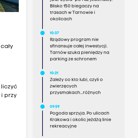
Blisko 150 biegaczy na
trasach w Tarnowie i
okolicach
10:37
Rządowy program nie
 cały
sfinansuje całej inwestycji.
Tarnów szuka pieniędzy na
parking ze schronem
10:21
Zależy co kto lubi, czyli o
liczyć
zwierzęcych
przysmakach...różnych
i przy
09:59
Pogoda sprzyja. Po ulicach
Krakowa i okolic jeżdżą linie
rekreacyjne