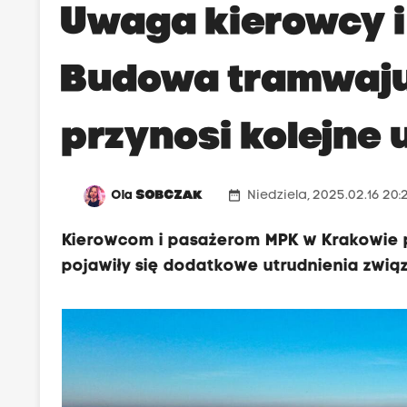
Uwaga kierowcy i
Budowa tramwaju 
przynosi kolejne 
date_range
Ola
SOBCZAK
Niedziela, 2025.02.16 20:
Kierowcom i pasażerom MPK w Krakowie 
pojawiły się dodatkowe utrudnienia związ