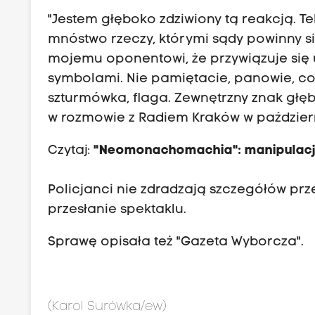
"Jestem głęboko zdziwiony tą reakcją. Te
mnóstwo rzeczy, którymi sądy powinny s
mojemu oponentowi, że przywiązuje się 
symbolami. Nie pamiętacie, panowie, co d
szturmówka, flaga. Zewnętrzny znak głęb
w rozmowie z Radiem Kraków w październ
Czytaj:
"Neomonachomachia": manipulacja 
Policjanci nie zdradzają
szczegółów
prz
przesłanie spektaklu.
Sprawę opisała też "Gazeta Wyborcza".
(Karol Surówka/ew)