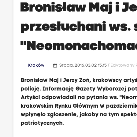
Bronisław Maj i J
przesłuchani ws.
"Neomonachomac
date_range
Kraków
Środa, 2016.03.02 15:15
( Edytowany P
Bronisław Maj i Jerzy Zoń, krakowscy arty
policję. Informację Gazety Wyborczej po
Artyści odpowiadali na pytania ws. "Neo
krakowskim Rynku Głównym w październik
wpłynęło zgłoszenie, jakoby na tym spekta
patriotycznych.