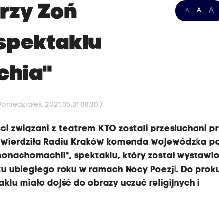
erzy Zoń
A
A
A
 spektaklu
hia"
oniedziałek, 2021.05.31 08:30 )
ści związani z teatrem KTO zostali przesłuchani p
twierdziła Radiu Kraków komenda wojewódzka pol
monachomachii", spektaklu, który został wystawi
u ubiegłego roku w ramach Nocy Poezji. Do prok
klu miało dojść do obrazy uczuć religijnych i