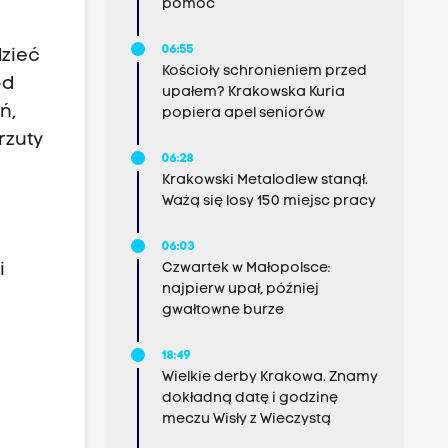
pomoc
06:55
dzieć
Kościoły schronieniem przed
od
upałem? Krakowska Kuria
ń,
popiera apel seniorów
rzuty
06:28
Krakowski Metalodlew stanął.
Ważą się losy 150 miejsc pracy
06:03
i
Czwartek w Małopolsce:
najpierw upał, później
gwałtowne burze
18:49
Wielkie derby Krakowa. Znamy
dokładną datę i godzinę
meczu Wisły z Wieczystą