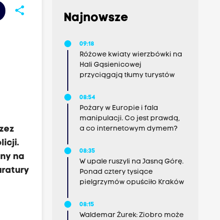
share
Najnowsze
09:18
Różowe kwiaty wierzbówki na
Hali Gąsienicowej
przyciągają tłumy turystów
08:54
Pożary w Europie i fala
manipulacji. Co jest prawdą,
rzez
a co internetowym dymem?
icji.
08:35
ony na
W upale ruszyli na Jasną Górę.
uratury
Ponad cztery tysiące
pielgrzymów opuściło Kraków
08:15
Waldemar Żurek: Ziobro może