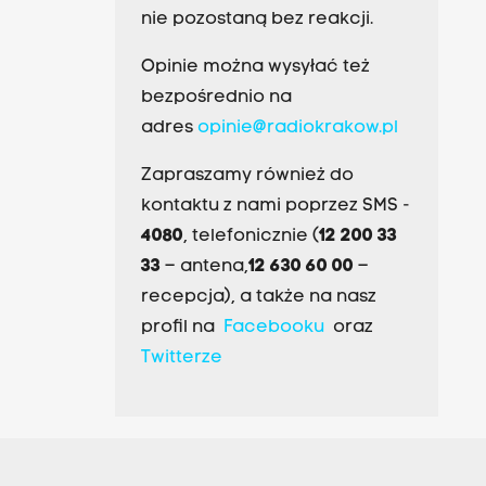
nie pozostaną bez reakcji.
Opinie można wysyłać też
bezpośrednio na
adres
opinie@radiokrakow.pl
Zapraszamy również do
kontaktu z nami poprzez SMS -
4080
, telefonicznie (
12 200 33
33
– antena,
12 630 60 00
–
recepcja), a także na nasz
profil na
Facebooku
oraz
Twitterze