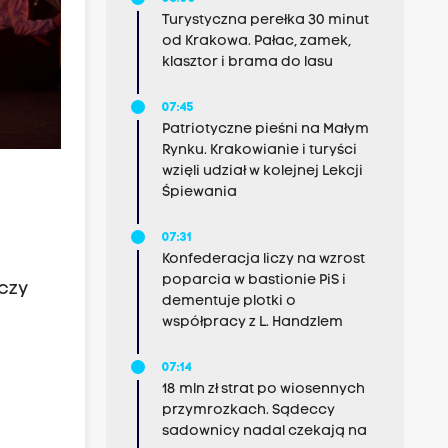
Turystyczna perełka 30 minut
od Krakowa. Pałac, zamek,
klasztor i brama do lasu
07:45
Patriotyczne pieśni na Małym
Rynku. Krakowianie i turyści
wzięli udział w kolejnej Lekcji
Śpiewania
07:31
Konfederacja liczy na wzrost
poparcia w bastionie PiS i
czy
dementuje plotki o
współpracy z L. Handzlem
07:14
18 mln zł strat po wiosennych
przymrozkach. Sądeccy
sadownicy nadal czekają na