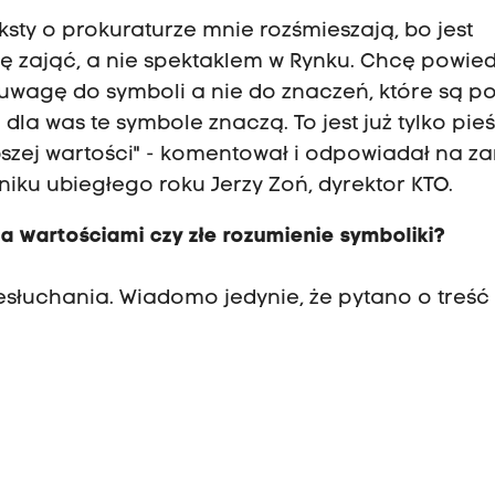
ksty o prokuraturze mnie rozśmieszają, bo jest
ię zająć, a nie spektaklem w Rynku. Chcę powie
uwagę do symboli a nie do znaczeń, które są p
la was te symbole znaczą. To jest już tylko pieś
szej wartości" - komentował i odpowiadał na za
iku ubiegłego roku Jerzy Zoń, dyrektor KTO.
wartościami czy złe rozumienie symboliki?
esłuchania. Wiadomo jedynie, że pytano o treść 