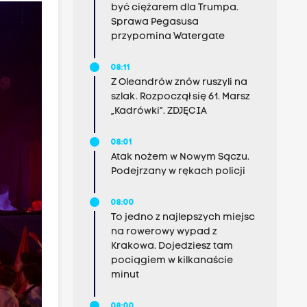
być ciężarem dla Trumpa.
Sprawa Pegasusa
przypomina Watergate
08:11
Z Oleandrów znów ruszyli na
szlak. Rozpoczął się 61. Marsz
„Kadrówki”. ZDJĘCIA
08:01
Atak nożem w Nowym Sączu.
Podejrzany w rękach policji
08:00
To jedno z najlepszych miejsc
na rowerowy wypad z
Krakowa. Dojedziesz tam
pociągiem w kilkanaście
minut
08:00