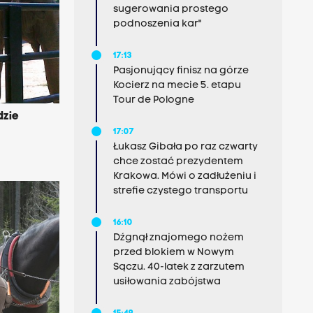
sugerowania prostego
podnoszenia kar"
17:13
Pasjonujący finisz na górze
Kocierz na mecie 5. etapu
Tour de Pologne
dzie
17:07
Łukasz Gibała po raz czwarty
chce zostać prezydentem
Krakowa. Mówi o zadłużeniu i
strefie czystego transportu
16:10
Dźgnął znajomego nożem
przed blokiem w Nowym
Sączu. 40-latek z zarzutem
usiłowania zabójstwa