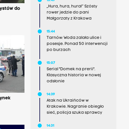
15:49
„Hura, hura, hura!” Szósty
rystów do
rower jedzie do pani
Małgorzaty z Krakowa
15:44
Tarnów: Woda zalała ulice i
posesje. Ponad 50 interwencji
po burzach
15:07
Serial "Domek na prerii".
Klasyczna historia w nowej
odsłonie
14:39
dynek
Atak na Ukraińców w
Krakowie. Nagranie obiegło
sieć, policja szuka sprawcy
14:31