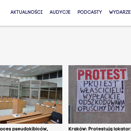
AKTUALNOŚCI
AUDYCJE
PODCASTY
WYDARZE
roces pseudokibiców,
Kraków: Protestują lokatorz