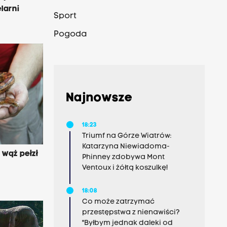
larni
Sport
Pogoda
Najnowsze
18:23
Triumf na Górze Wiatrów:
Katarzyna Niewiadoma-
wąż pełzł
Phinney zdobywa Mont
Ventoux i żółtą koszulkę!
18:08
Co może zatrzymać
przestępstwa z nienawiści?
"Byłbym jednak daleki od