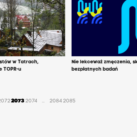
ystów w Tatrach,
Nie lekceważ zmęczenia, sk
ie TOPR-u
bezpłatnych badań
2072
2073
2074
2084
2085
...