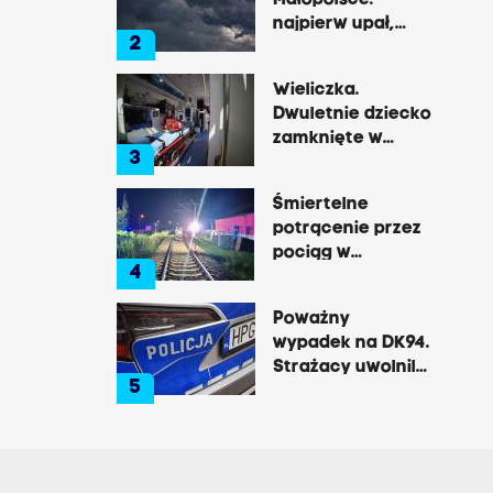
Małopolsce:
najpierw upał,
2
później
gwałtowne burze
Wieliczka.
Dwuletnie dziecko
zamknięte w
3
nagrzanym aucie,
matka była na
Śmiertelne
zakupach
potrącenie przez
pociąg w
4
Rzozowie.
Utrudnienia na
Poważny
trasie do Krakowa
wypadek na DK94.
Strażacy uwolnili
5
zakleszczonego
kierowcę