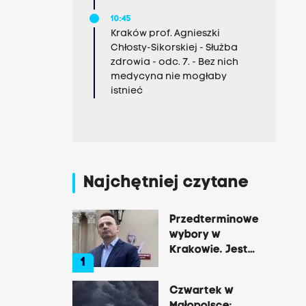
10:45
Kraków prof. Agnieszki
Chłosty-Sikorskiej - Służba
zdrowia - odc. 7. - Bez nich
medycyna nie mogłaby
istnieć
Najchętniej czytane
Przedterminowe
wybory w
Krakowie. Jest
1
decyzja Łukasza
Gibały
Czwartek w