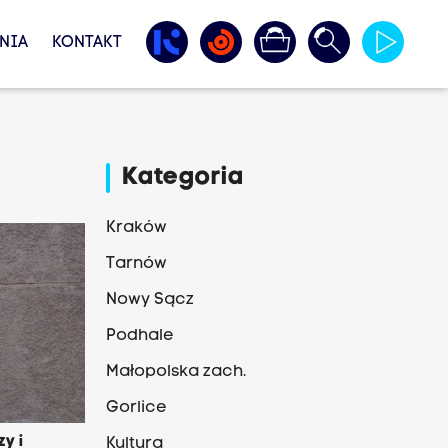
NIA
KONTAKT
Kategoria
Kraków
Tarnów
Nowy Sącz
Podhale
Małopolska zach.
Gorlice
y i
Kultura