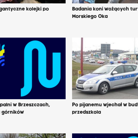
gantyczne kolejki po
Badania koni wożących tu
Morskiego Oka
palni w Brzeszczach,
Po pijanemu wjechał w bu
 górników
przedszkola