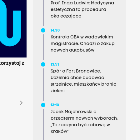
Prof. Inga Ludwin: Medycyna
estetyczna to procedura
okaleczająca
14:30
Kontrola CBA w wadowickim
magistracie. Chodzi o zakup
nowych autobusów
orzystaj z
13:51
Spór o Fort Bronowice.
Uczelnia chce budować
strzelnicę, mieszkańcy bronią
zieleni
chevron_right
13:10
Jacek Majchrowski o
przedterminowych wyborach:
„To zaczyna być zabawą w
Kraków”