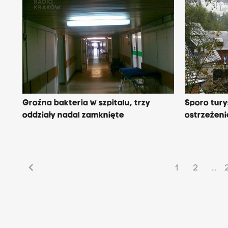
Groźna bakteria w szpitalu, trzy
Sporo tur
oddziały nadal zamknięte
ostrzeżen
chevron_left
1
2
...