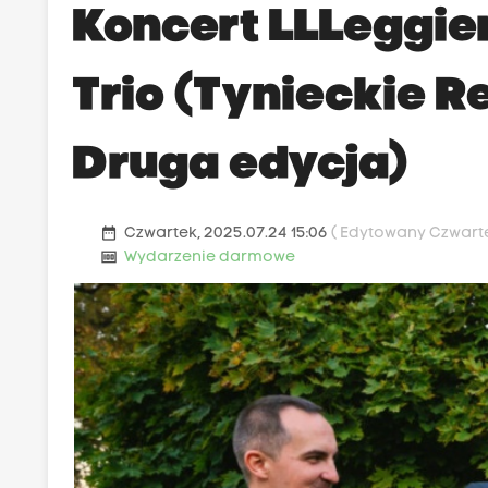
Koncert LLLeggi
Trio (Tynieckie R
Druga edycja)
date_range
Czwartek, 2025.07.24 15:06
( Edytowany Czwartek
money
Wydarzenie darmowe