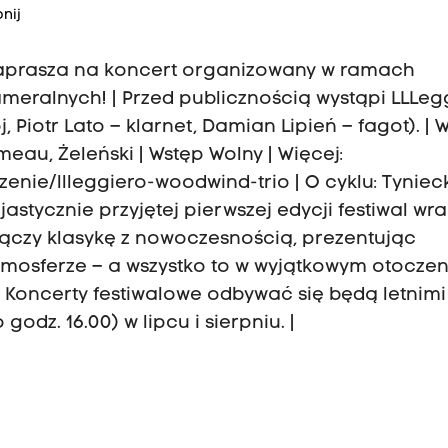
nij
zaprasza na koncert organizowany w ramach
ameralnych! | Przed publicznością wystąpi LLLeg
 Piotr Lato – klarnet, Damian Lipień – fagot). | 
eau, Żeleński | Wstęp Wolny | Więcej:
enie/llleggiero-woodwind-trio | O cyklu: Tyniec
stycznie przyjętej pierwszej edycji festiwal wr
czy klasykę z nowoczesnością, prezentując
mosferze – a wszystko to w wyjątkowym otoczen
oncerty festiwalowe odbywać się będą letnimi
odz. 16.00) w lipcu i sierpniu. |