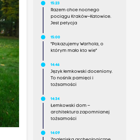
15:23
Razem chce nocnego
pociągu Kraków–Katowice.
Jest petycja
15:00
"Pokazujemy Warhola, o
którym mało kto wie"
14:46
Język łemkowski doceniony.
To nośnik pamięci i
tożsamości
14:34
Łemkowski dom –
architektura zapomnianej
tożsamości
14:09
Znaleziska archeologiczne