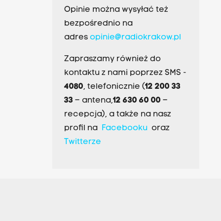
Opinie można wysyłać też
bezpośrednio na
adres
opinie@radiokrakow.pl
Zapraszamy również do
kontaktu z nami poprzez SMS -
4080
, telefonicznie (
12 200 33
33
– antena,
12 630 60 00
–
recepcja), a także na nasz
profil na
Facebooku
oraz
Twitterze