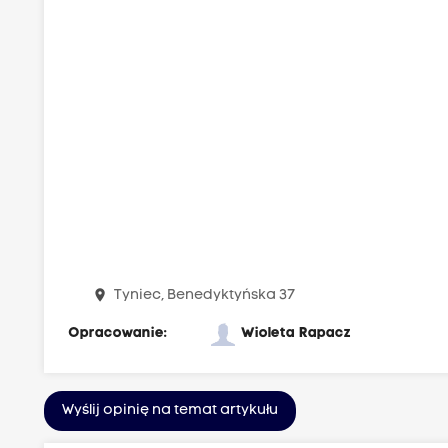
place
Tyniec, Benedyktyńska 37
Opracowanie:
Wioleta Rapacz
Wyślij opinię na temat artykułu