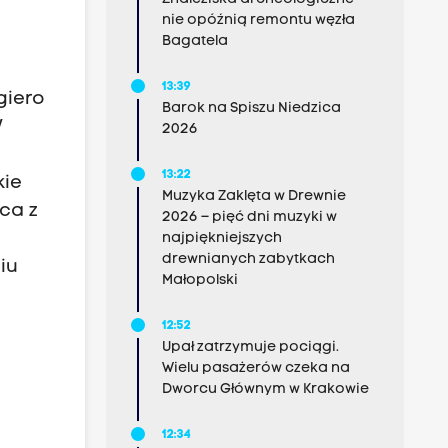
nie opóźnią remontu węzła
Bagatela
13:39
giero
Barok na Spiszu Niedzica
W
2026
13:22
kie
Muzyka Zaklęta w Drewnie
aca z
2026 – pięć dni muzyki w
najpiękniejszych
drewnianych zabytkach
iu
Małopolski
12:52
Upał zatrzymuje pociągi.
Wielu pasażerów czeka na
Dworcu Głównym w Krakowie
12:34