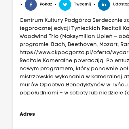
Pokaż
Tweetnij
Udostęp
Centrum Kultury Podgórza Serdecznie 
tegorocznej edycji Tynieckich Recitali K
Woodwind Trio (Maksymilian Lipień – obój,
programie: Bach, Beethoven, Mozart, Ram
https://www.ckpodgorza.pl/oferta/wydarz
Recitale Kameralne powracają! Po entuzja
nowym programem, który ponownie połą
mistrzowskie wykonania w kameralnej at
murów Opactwa Benedyktynów w Tyńcu. K
popołudniami – w soboty lub niedziele (o g
Adres