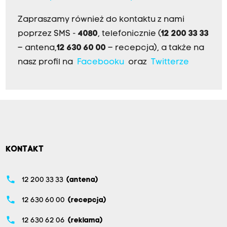
Zapraszamy również do kontaktu z nami
poprzez SMS -
4080
, telefonicznie (
12 200 33 33
– antena,
12 630 60 00
– recepcja), a także na
nasz profil na
Facebooku
oraz
Twitterze
KONTAKT
phone
12 200 33 33
(antena)
phone
12 630 60 00
(recepcja)
phone
12 630 62 06
(reklama)