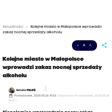
Aktualności
Kolejne miasto w Małopolsce wprowadzi
zakaz nocnej sprzedaży alkoholu
share
A
A
A
Kolejne miasto w Małopolsce
wprowadzi zakaz nocnej sprzedaży
alkoholu
Natalia
FELUŚ
date_range
Poniedziałek, 2025.05.26 15:03
( Edytowany Poniedziałek, 2025.05.26
16:13 )