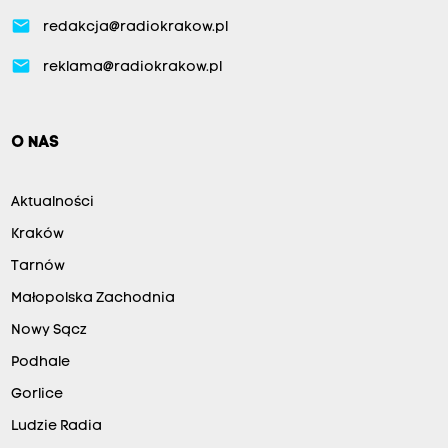
email
redakcja@radiokrakow.pl
email
reklama@radiokrakow.pl
O NAS
Aktualności
Kraków
Tarnów
Małopolska Zachodnia
Nowy Sącz
Podhale
Gorlice
Ludzie Radia