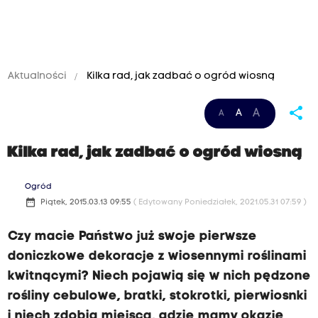
Aktualności
Kilka rad, jak zadbać o ogród wiosną
share
A
A
A
Kilka rad, jak zadbać o ogród wiosną
Ogród
date_range
Piątek, 2015.03.13 09:55
( Edytowany Poniedziałek, 2021.05.31 07:59 )
Czy macie Państwo już swoje pierwsze
doniczkowe dekoracje z wiosennymi roślinami
kwitnącymi? Niech pojawią się w nich pędzone
rośliny cebulowe, bratki, stokrotki, pierwiosnki
i niech zdobią miejsca, gdzie mamy okazję