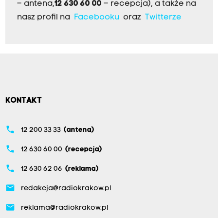
– antena,
12 630 60 00
– recepcja), a także na
nasz profil na
Facebooku
oraz
Twitterze
KONTAKT
phone
12 200 33 33
(antena)
phone
12 630 60 00
(recepcja)
phone
12 630 62 06
(reklama)
email
redakcja@radiokrakow.pl
email
reklama@radiokrakow.pl