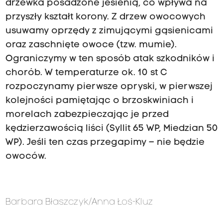
drzewka posadzone jesienią, co wpływa na
przyszły kształt korony. Z drzew owocowych
usuwamy oprzędy z zimującymi gąsienicami
oraz zaschnięte owoce (tzw. mumie).
Ograniczymy w ten sposób atak szkodników i
chorób. W temperaturze ok. 10 st C
rozpoczynamy pierwsze opryski, w pierwszej
kolejności pamiętając o brzoskwiniach i
morelach zabezpieczając je przed
kędzierzawością liści (Syllit 65 WP, Miedzian 50
WP). Jeśli ten czas przegapimy – nie będzie
owoców.
Barbara Błaszczyk/Anna Łoś-Kluz