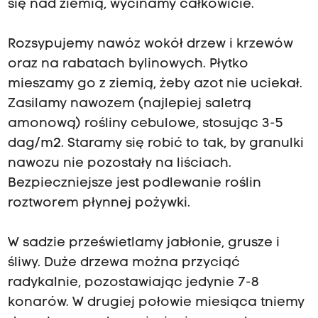
się nad ziemią, wycinamy całkowicie.
Rozsypujemy nawóz wokół drzew i krzewów
oraz na rabatach bylinowych. Płytko
mieszamy go z ziemią, żeby azot nie uciekał.
Zasilamy nawozem (najlepiej saletrą
amonową) rośliny cebulowe, stosując 3-5
dag/m2. Staramy się robić to tak, by granulki
nawozu nie pozostały na liściach.
Bezpieczniejsze jest podlewanie roślin
roztworem płynnej pożywki.
W sadzie prześwietlamy jabłonie, grusze i
śliwy. Duże drzewa można przyciąć
radykalnie, pozostawiając jedynie 7-8
konarów. W drugiej połowie miesiąca tniemy