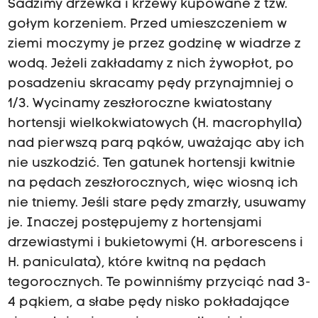
Sadzimy drzewka i krzewy kupowane z tzw.
gołym korzeniem. Przed umieszczeniem w
ziemi moczymy je przez godzinę w wiadrze z
wodą. Jeżeli zakładamy z nich żywopłot, po
posadzeniu skracamy pędy przynajmniej o
1/3. Wycinamy zeszłoroczne kwiatostany
hortensji wielkokwiatowych (H. macrophylla)
nad pierwszą parą pąków, uważając aby ich
nie uszkodzić. Ten gatunek hortensji kwitnie
na pędach zeszłorocznych, więc wiosną ich
nie tniemy. Jeśli stare pędy zmarzły, usuwamy
je. Inaczej postępujemy z hortensjami
drzewiastymi i bukietowymi (H. arborescens i
H. paniculata), które kwitną na pędach
tegorocznych. Te powinniśmy przyciąć nad 3-
4 pąkiem, a słabe pędy nisko pokładające