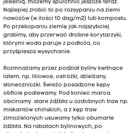
jesienią, możemy spulchnić jeszcze teraz.
Najlepiej zrobić to po rozsypaniu na ziemi
nawozów (w ilości 10 dag/m2) lub kompostu.
Po przekopaniu ziemię jak najszybciej
grabimy, aby przerwać drobne korytarzyki,
którymi woda paruje z podłoża, co
przyśpiesza wysychanie.
Rozmnażamy przez podział byliny kwitnące
latem, np. liliowce, ostróżki, dzielżany,
słoneczniczki. Świeżo posadzone kępy
obficie podlewamy. Pod koniec marca
obcinamy stare źdźbła u ozdobnych traw np.
miskantów chińskich, a z kęp traw
zimozielonych usuwamy tylko obumarłe
źdźbła. Na rabatach bylinowych, po