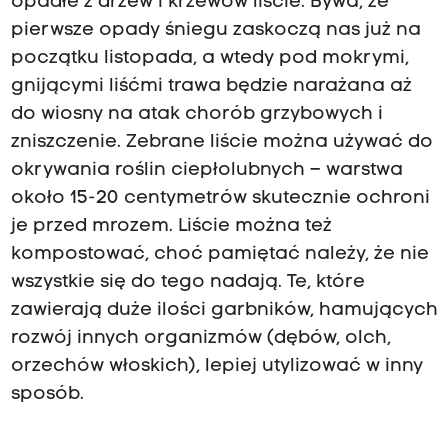
opadłe z drzew i krzewów liście. Bywa, że
pierwsze opady śniegu zaskoczą nas już na
początku listopada, a wtedy pod mokrymi,
gnijącymi liśćmi trawa będzie narażana aż
do wiosny na atak chorób grzybowych i
zniszczenie. Zebrane liście można używać do
okrywania roślin ciepłolubnych – warstwa
około 15-20 centymetrów skutecznie ochroni
je przed mrozem. Liście można też
kompostować, choć pamiętać należy, że nie
wszystkie się do tego nadają. Te, które
zawierają duże ilości garbników, hamujących
rozwój innych organizmów (dębów, olch,
orzechów włoskich), lepiej utylizować w inny
sposób.