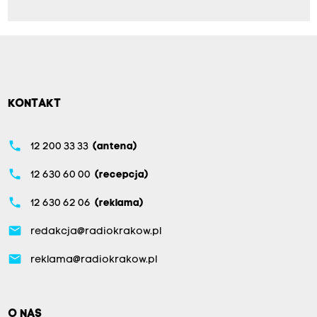
KONTAKT
phone
12 200 33 33
(antena)
phone
12 630 60 00
(recepcja)
phone
12 630 62 06
(reklama)
email
redakcja@radiokrakow.pl
email
reklama@radiokrakow.pl
O NAS