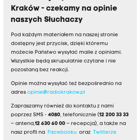
Kraków - czekamy na opinie
naszych Słuchaczy
Pod każdym materiałem na naszej stronie
dostępny jest przycisk, dzięki któremu
możecie Państwo wysyłać maile z opiniami.
Wszystkie będą skrupulatnie czytane i nie
pozostaną bez reakcji.
Opinie można wysyłać też bezpośrednio na
adres
opinie@radiokrakow.pl
Zapraszamy również do kontaktu z nami
poprzez SMS -
4080
, telefonicznie (
12 200 33 33
– antena,
12 630 60 00
– recepcja), a także na
nasz profil na
Facebooku
oraz
Twitterze