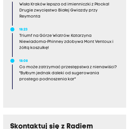
Wisła Kraków lepsza od imienniczki z Płocka!
Drugie zwycięstwo Białej Gwiazdy przy
Reymonta
18:23
Triumf na Górze Wiatrów: Katarzyna
Niewiadoma-Phinney zdobywa Mont Ventoux i
żółtą koszulkę!
18:08
Co może zatrzymać przestępstwa z nienawiści?
"Byłbym jednak daleki od sugerowania
prostego podnoszenia kar"
Skontaktuj się z Radiem