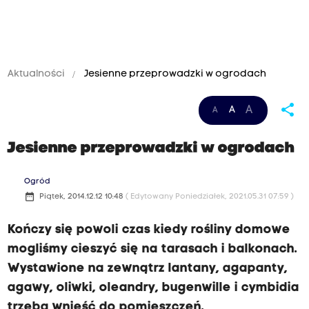
Aktualności
Jesienne przeprowadzki w ogrodach
share
A
A
A
Jesienne przeprowadzki w ogrodach
Ogród
date_range
Piątek, 2014.12.12 10:48
( Edytowany Poniedziałek, 2021.05.31 07:59 )
Kończy się powoli czas kiedy rośliny domowe
mogliśmy cieszyć się na tarasach i balkonach.
Wystawione na zewnątrz lantany, agapanty,
agawy, oliwki, oleandry, bugenwille i cymbidia
trzeba wnieść do pomieszczeń.