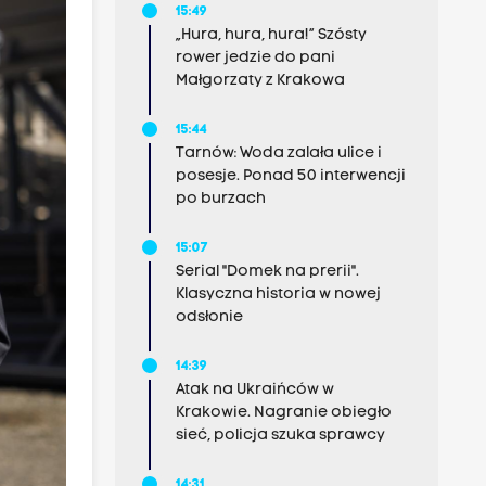
15:49
„Hura, hura, hura!” Szósty
rower jedzie do pani
Małgorzaty z Krakowa
15:44
Tarnów: Woda zalała ulice i
posesje. Ponad 50 interwencji
po burzach
15:07
Serial "Domek na prerii".
Klasyczna historia w nowej
odsłonie
14:39
Atak na Ukraińców w
Krakowie. Nagranie obiegło
sieć, policja szuka sprawcy
14:31