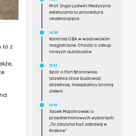
Prof. Inga Ludwin: Medycyna
estetyczna to procedura
okaleczająca
14:30
Kontrola CBA w wadowickim
magistracie. Chodzi o zakup
 to z
nowych autobusów
akże,
13:51
że
Spór o Fort Bronowice.
Uczelnia chce budować
strzelnicę, mieszkańcy bronią
zieleni
 na
13:10
Jacek Majchrowski o
przedterminowych wyborach:
„To zaczyna być zabawą w
Kraków”