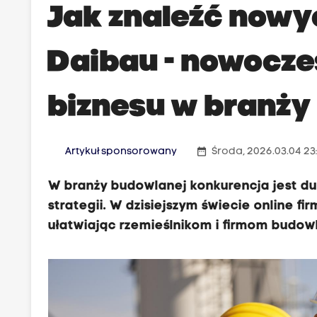
Jak znaleźć nowy
Daibau - nowocze
biznesu w branży
date_range
Artykuł sponsorowany
Środa, 2026.03.04 23
W branży budowlanej konkurencja jest d
strategii. W dzisiejszym świecie online f
ułatwiając rzemieślnikom i firmom budow