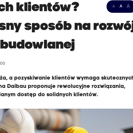
ch klientów?
A
A
A
sny sposób na rozwó
 budowlanej
:00
uża, a pozyskiwanie klientów wymaga skutecznyc
irma Daibau proponuje rewolucyjne rozwiązania,
lanym dostęp do solidnych klientów.