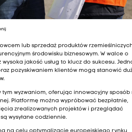
nij
howcem lub sprzedaż produktów rzemieślniczych
urencyjnym środowisku biznesowym. W walce o
 wysoka jakość usług to klucz do sukcesu. Jedn
 oraz pozyskiwaniem klientów mogą stanowić du
w.
 tym wyzwaniom, oferując innowacyjny sposób
anej. Platformę można wypróbować bezpłatnie,
jęcia zrealizowanych projektów i przeglądać
 są wysyłane codziennie.
 ma na celu optymalizację europejskiego rynku