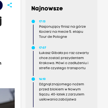
share
Najnowsze
j
17:13
Pasjonujący finisz na górze
Kocierz na mecie 5. etapu
Tour de Pologne
17:07
Łukasz Gibała po raz czwarty
chce zostać prezydentem
h
Krakowa. Mówi o zadłużeniu i
strefie czystego transportu
16:10
Dźgnął znajomego nożem
przed blokiem w Nowym
Sączu. 40-latek z zarzutem
usiłowania zabójstwa