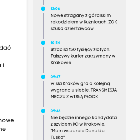
12:06
z
Nowe stragany z góralskim
rękodziełem w Kuźnicach. ZCK
szuka dzierżawców
10:54
ądać
Straciła 150 tysięcy złotych.
Fałszywy kurier zatrzymany w
Krakowie
 i
09:47
Wisła Kraków gra o kolejną
wygraną u siebie. TRANSMISJA
MECZU Z WISŁĄ PŁOCK
09:46
Nie będzie innego kandydata
 nowe
z szyldem KO w Krakowie.
ne
"Mam wsparcie Donalda
Tuska"