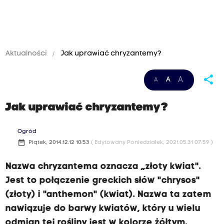
Aktualności
Jak uprawiać chryzantemy?
share
A
A
A
Jak uprawiać chryzantemy?
Ogród
date_range
Piątek, 2014.12.12 10:53
( Edytowany Poniedziałek, 2021.05.31 07:59 )
Nazwa chryzantema oznacza „złoty kwiat".
Jest to połączenie greckich słów "chrysos"
(złoty) i "anthemon" (kwiat). Nazwa ta zatem
nawiązuje do barwy kwiatów, który u wielu
odmian tej rośliny jest w kolorze żółtym.