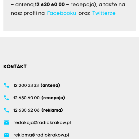
– antena,
12 630 60 00
– recepcja), a także na
nasz profil na
Facebooku
oraz
Twitterze
KONTAKT
phone
12 200 33 33
(antena)
phone
12 630 60 00
(recepcja)
phone
12 630 62 06
(reklama)
email
redakcja@radiokrakow.pl
email
reklama@radiokrakow.pl