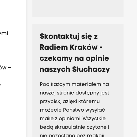
ymi
Skontaktuj się z
Radiem Kraków -
czekamy na opinie
ów –
naszych Słuchaczy
j
Pod każdym materiałem na
e
naszej stronie dostępny jest
przycisk, dzięki któremu
możecie Państwo wysyłać
maile z opiniami. Wszystkie
będą skrupulatnie czytane i
nie pozostaną bez reakcji.