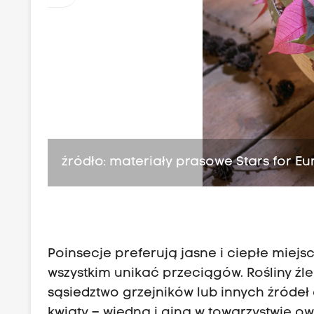
źródło: materiały prasowe Stars for E
Poinsecje preferują jasne i ciepłe miej
wszystkim unikać przeciągów. Rośliny ź
sąsiedztwo grzejników lub innych źródeł
kwiaty – więdną i giną w towarzystwie o