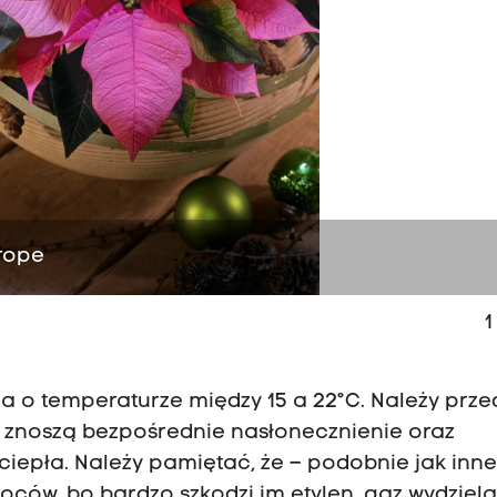
urope
1
sca o temperaturze między 15 a 22°C. Należy prz
le znoszą bezpośrednie nasłonecznienie oraz
 ciepła. Należy pamiętać, że – podobnie jak inn
woców, bo bardzo szkodzi im etylen, gaz wydziel