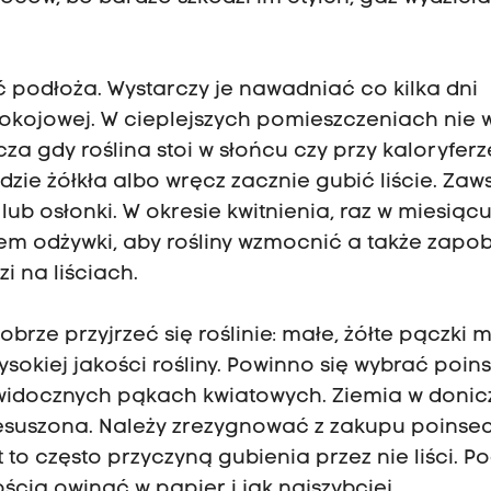
 podłoża. Wystarczy je nawadniać co kilka dni
pokojowej. W cieplejszych pomieszczeniach nie 
a gdy roślina stoi w słońcu czy przy kaloryferz
dzie żółkła albo wręcz zacznie gubić liście. Zaw
b osłonki. W okresie kwitnienia, raz w miesiąc
em odżywki, aby rośliny wzmocnić a także zapo
i na liściach.
rze przyjrzeć się roślinie: małe, żółte pączki 
sokiej jakości rośliny. Powinno się wybrać poin
 widocznych pąkach kwiatowych. Ziemia w doni
esuszona. Należy zrezygnować z zakupu poinsecj
 to często przyczyną gubienia przez nie liści. P
ścią owinąć w papier i jak najszybciej