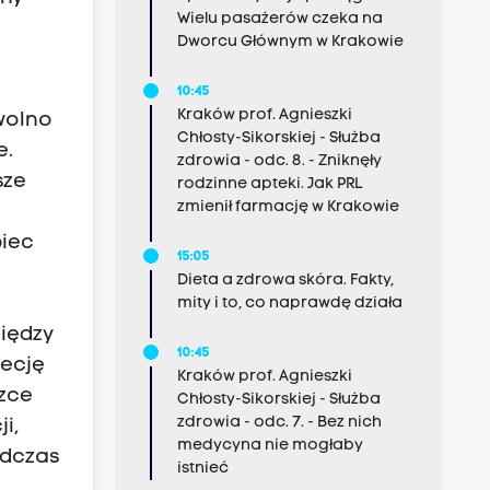
Wielu pasażerów czeka na
Dworcu Głównym w Krakowie
10:45
Kraków prof. Agnieszki
wolno
Chłosty-Sikorskiej - Służba
e.
zdrowia - odc. 8. - Zniknęły
sze
rodzinne apteki. Jak PRL
zmienił farmację w Krakowie
u
biec
15:05
Dieta a zdrowa skóra. Fakty,
mity i to, co naprawdę działa
między
10:45
secję
Kraków prof. Agnieszki
czce
Chłosty-Sikorskiej - Służba
zdrowia - odc. 7. - Bez nich
i,
medycyna nie mogłaby
odczas
istnieć