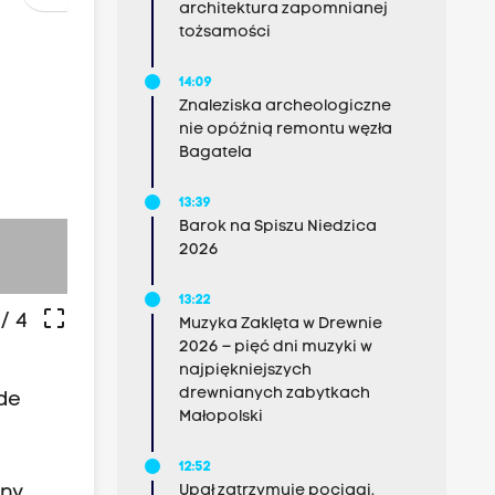
architektura zapomnianej
tożsamości
14:09
Znaleziska archeologiczne
nie opóźnią remontu węzła
Bagatela
13:39
Barok na Spiszu Niedzica
2026
źródło: materiały prasowe Stars for Eu
13:22
crop_free
/ 4
Muzyka Zaklęta w Drewnie
2026 – pięć dni muzyki w
najpiękniejszych
drewnianych zabytkach
ede
Małopolski
e
12:52
Upał zatrzymuje pociągi.
any