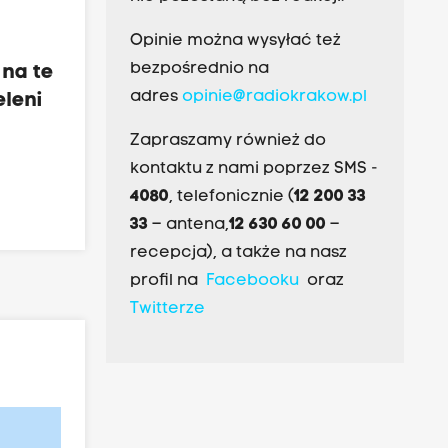
Opinie można wysyłać też
bezpośrednio na
 na te
adres
opinie@radiokrakow.pl
eleni
Zapraszamy również do
kontaktu z nami poprzez SMS -
4080
, telefonicznie (
12 200 33
33
– antena,
12 630 60 00
–
recepcja), a także na nasz
profil na
Facebooku
oraz
Twitterze