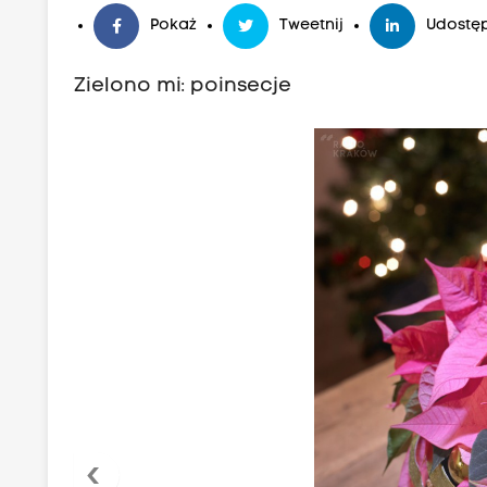
Pokaż
Tweetnij
Udostęp
Zielono mi: poinsecje
‹