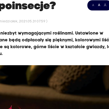
poinsecje?
A
A
A
iedziałek, 2021.05.31 07:59 )
i niezbyt wymagającymi roślinami. Ustawione w
ne będą odpłacały się pięknymi, kolorowymi liść
 są kolorowe, górne liście w kształcie gwiazdy, 
u.