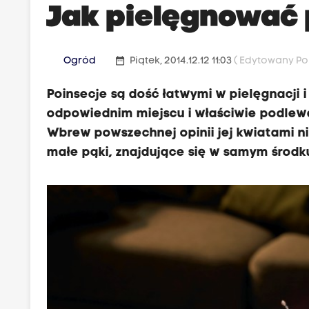
Jak pielęgnować 
date_range
Ogród
Piątek, 2014.12.12 11:03
( Edytowany Pon
Poinsecje są dość łatwymi w pielęgnacji 
odpowiednim miejscu i właściwie podlewa
Wbrew powszechnej opinii jej kwiatami nie
małe pąki, znajdujące się w samym środk