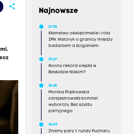
share
Najnowsze
21:38
Kłamstwo oświęcimskie i rola
IPN. Historyk o granicy między
badaniem a ściganiem
mi.
lecz
19:37
Nocny rekord ciepła w
Beskidzie Niskim?
18:45
Monika Piątkowska
zarejestrowała komitet
wyborczy. Bez szyldu
partyjnego
18:09
Znamy pary 1. rundy Pucharu