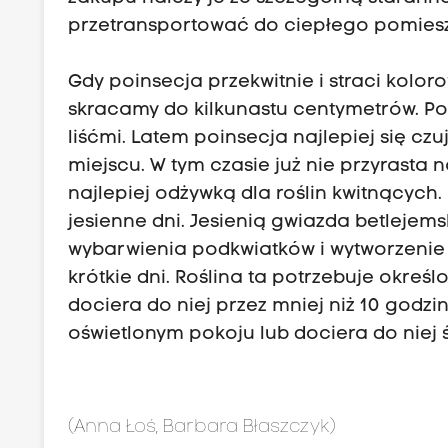
przetransportować do ciepłego pomies
Gdy poinsecja przekwitnie i straci kolo
skracamy do kilkunastu centymetrów. Po
liśćmi. Latem poinsecja najlepiej się cz
miejscu. W tym czasie już nie przyrasta n
najlepiej odżywką dla roślin kwitnących
jesienne dni. Jesienią gwiazda betlejem
wybarwienia podkwiatków i wytworzenie 
krótkie dni. Roślina ta potrzebuje określo
dociera do niej przez mniej niż 10 godzin)
oświetlonym pokoju lub dociera do niej 
(Anna Łoś, Barbara Błaszczyk)