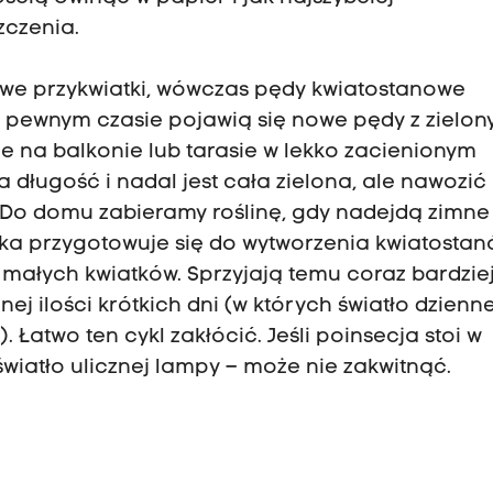
zczenia.
rowe przykwiatki, wówczas pędy kwiatostanowe
 pewnym czasie pojawią się nowe pędy z zielon
uje na balkonie lub tarasie w lekko zacienionym
a długość i nadal jest cała zielona, ale nawozić
. Do domu zabieramy roślinę, gdy nadejdą zimne
ska przygotowuje się do wytworzenia kwiatostan
małych kwiatków. Sprzyjają temu coraz bardzie
nej ilości krótkich dni (w których światło dzienn
. Łatwo ten cykl zakłócić. Jeśli poinsecja stoi w
światło ulicznej lampy – może nie zakwitnąć.