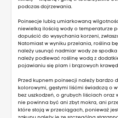
podczas dojrzewania.
Poinsecje lubią umiarkowaną wilgotność
niewielką ilością wody o temperaturze 
dopuścić do wysychania korzeni, zwłaszcz
Natomiast w wyniku przelania, roślina bę
należy usunąć nadmiar wody ze spodka lu
należy podlewać roślinę wodą z dodatki
pojawianiu się plam i brązowych krawędz
Przed kupnem poinsecji należy bardzo dob
kolorowymi, gęstymi liśćmi świadczą o wy
bez uszkodzeń, o grubych liściach oraz
nie powinna być ani zbyt mokra, ani prz
które stoją w przeciągach, ponieważ jest
zakupu należy je ze szczególną staranno