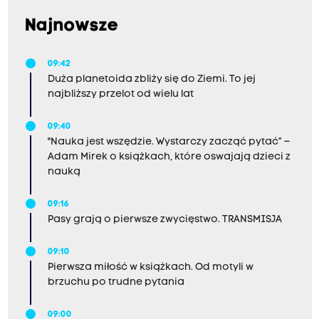
Najnowsze
09:42
Duża planetoida zbliży się do Ziemi. To jej
najbliższy przelot od wielu lat
09:40
"Nauka jest wszędzie. Wystarczy zacząć pytać” –
Adam Mirek o książkach, które oswajają dzieci z
nauką
09:16
Pasy grają o pierwsze zwycięstwo. TRANSMISJA
09:10
Pierwsza miłość w książkach. Od motyli w
brzuchu po trudne pytania
09:00