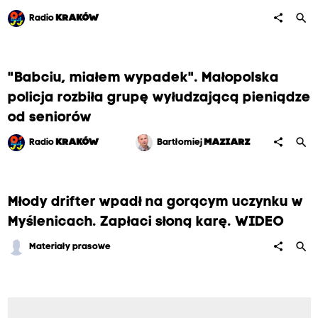
search
share
Radio
KRAKÓW
"Babciu, miałem wypadek". Małopolska
policja rozbiła grupę wyłudzającą pieniądze
od seniorów
search
share
Radio
KRAKÓW
Bartłomiej
MAZIARZ
Młody drifter wpadł na gorącym uczynku w
Myślenicach. Zapłaci słoną karę. WIDEO
search
share
Materiały prasowe