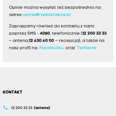
Opinie można wysyłać też bezpośrednio na
adres
opinie@radiokrakow.pl
Zapraszamy również do kontaktu z nami
poprzez SMS -
4080
, telefonicznie (
12 200 33 33
– antena,
12 630 60 00
– recepcja), a także na
nasz profil na
Facebooku
oraz
Twitterze
KONTAKT
phone
12 200 33 33
(antena)