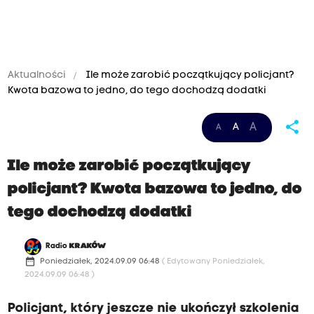
Aktualności
Ile może zarobić początkujący policjant?
Kwota bazowa to jedno, do tego dochodzą dodatki
share
A
A
A
Ile może zarobić początkujący
policjant? Kwota bazowa to jedno, do
tego dochodzą dodatki
Radio
KRAKÓW
date_range
Poniedziałek, 2024.09.09 06:48
( Edytowany Poniedziałek,
2024.09.09 06:48 )
Policjant, który jeszcze nie ukończył szkolenia