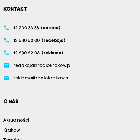
KONTAKT
phone
12 200 33 33
(antena)
phone
12 630 60 00
(recepcja)
phone
12 630 62 06
(reklama)
email
redakcja@radiokrakow.pl
email
reklama@radiokrakow.pl
O NAS
Aktualności
Kraków