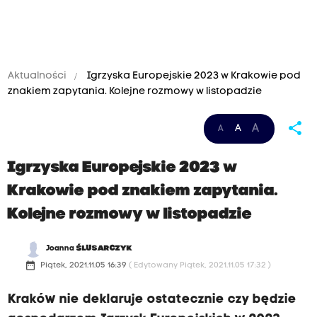
Aktualności
Igrzyska Europejskie 2023 w Krakowie pod
znakiem zapytania. Kolejne rozmowy w listopadzie
share
A
A
A
Igrzyska Europejskie 2023 w
Krakowie pod znakiem zapytania.
Kolejne rozmowy w listopadzie
Joanna
ŚLUSARCZYK
date_range
Piątek, 2021.11.05 16:39
( Edytowany Piątek, 2021.11.05 17:32 )
Kraków nie deklaruje ostatecznie czy będzie