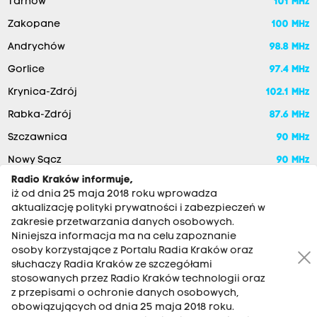
Tarnów
101 MHz
Zakopane
100 MHz
Andrychów
98.8 MHz
Gorlice
97.4 MHz
Krynica-Zdrój
102.1 MHz
Rabka-Zdrój
87.6 MHz
Szczawnica
90 MHz
Nowy Sącz
90 MHz
Radio Kraków informuje,
iż od dnia 25 maja 2018 roku wprowadza
aktualizację polityki prywatności i zabezpieczeń w
zakresie przetwarzania danych osobowych.
Niniejsza informacja ma na celu zapoznanie
osoby korzystające z Portalu Radia Kraków oraz
słuchaczy Radia Kraków ze szczegółami
stosowanych przez Radio Kraków technologii oraz
RADIO KRAKÓW SA. Aleja Juliusza Słowackiego 22, 30-007
z przepisami o ochronie danych osobowych,
Kraków
obowiązujących od dnia 25 maja 2018 roku.