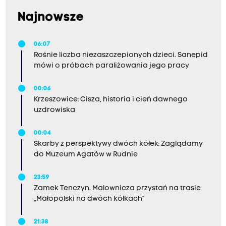
Najnowsze
06:07
Rośnie liczba niezaszczepionych dzieci. Sanepid
mówi o próbach paraliżowania jego pracy
00:06
Krzeszowice: Cisza, historia i cień dawnego
uzdrowiska
00:04
Skarby z perspektywy dwóch kółek: Zaglądamy
do Muzeum Agatów w Rudnie
23:59
Zamek Tenczyn. Malownicza przystań na trasie
„Małopolski na dwóch kółkach”
21:38