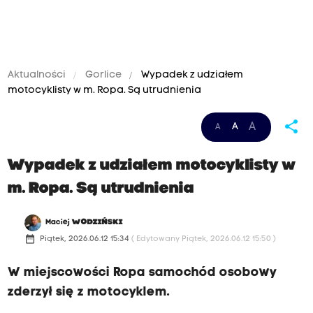
Aktualności
Gorlice
Wypadek z udziałem
motocyklisty w m. Ropa. Są utrudnienia
share
A
A
A
Wypadek z udziałem motocyklisty w
m. Ropa. Są utrudnienia
Maciej
WODZIŃSKI
date_range
Piątek, 2026.06.12 15:34
( Edytowany Piątek, 2026.06.12 15:50 )
W miejscowości Ropa samochód osobowy
zderzył się z motocyklem.