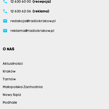
phone
12 630 60 00
(recepcja)
phone
12 630 62 06
(reklama)
email
redakcja@radiokrakow.pl
email
reklama@radiokrakow.pl
O NAS
Aktualności
Kraków
Tarnów
Małopolska Zachodnia
Nowy Sącz
Podhale