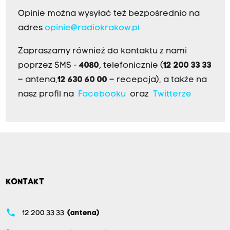
Opinie można wysyłać też bezpośrednio na
adres
opinie@radiokrakow.pl
Zapraszamy również do kontaktu z nami
poprzez SMS -
4080
, telefonicznie (
12 200 33 33
– antena,
12 630 60 00
– recepcja), a także na
nasz profil na
Facebooku
oraz
Twitterze
KONTAKT
phone
12 200 33 33
(antena)