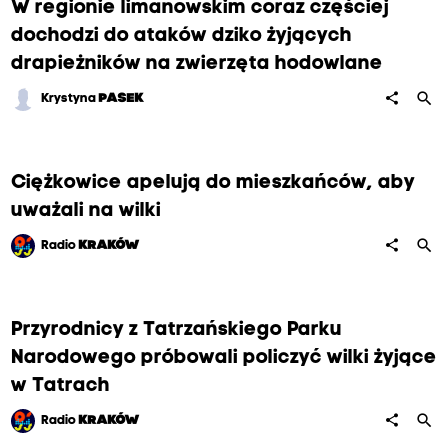
W regionie limanowskim coraz częściej
dochodzi do ataków dziko żyjących
drapieżników na zwierzęta hodowlane
search
share
Krystyna
PASEK
Ciężkowice apelują do mieszkańców, aby
uważali na wilki
search
share
Radio
KRAKÓW
Przyrodnicy z Tatrzańskiego Parku
Narodowego próbowali policzyć wilki żyjące
w Tatrach
search
share
Radio
KRAKÓW