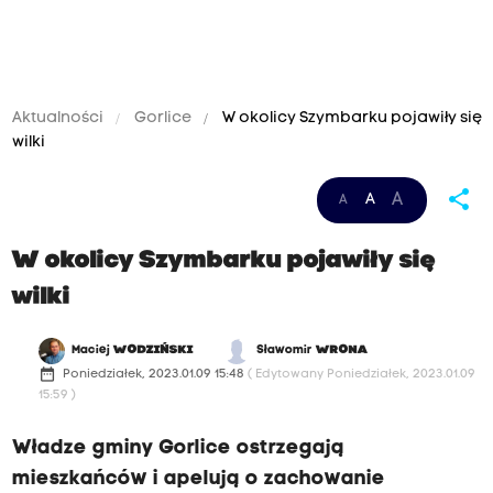
Aktualności
Gorlice
W okolicy Szymbarku pojawiły się
wilki
share
A
A
A
W okolicy Szymbarku pojawiły się
wilki
Maciej
WODZIŃSKI
Sławomir
WRONA
date_range
Poniedziałek, 2023.01.09 15:48
( Edytowany Poniedziałek, 2023.01.09
15:59 )
Władze gminy Gorlice ostrzegają
mieszkańców i apelują o zachowanie