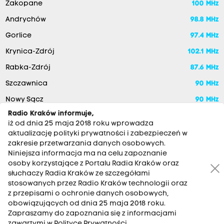
Zakopane
100 MHz
Andrychów
98.8 MHz
Gorlice
97.4 MHz
Krynica-Zdrój
102.1 MHz
Rabka-Zdrój
87.6 MHz
Szczawnica
90 MHz
Nowy Sącz
90 MHz
Radio Kraków informuje,
iż od dnia 25 maja 2018 roku wprowadza
aktualizację polityki prywatności i zabezpieczeń w
zakresie przetwarzania danych osobowych.
Niniejsza informacja ma na celu zapoznanie
osoby korzystające z Portalu Radia Kraków oraz
słuchaczy Radia Kraków ze szczegółami
stosowanych przez Radio Kraków technologii oraz
RADIO KRAKÓW SA. Aleja Juliusza Słowackiego 22, 30-007
z przepisami o ochronie danych osobowych,
Kraków
obowiązujących od dnia 25 maja 2018 roku.
Zapraszamy do zapoznania się z informacjami
Antena: 12 200 33 33
zawartymi w Polityce Prywatności.