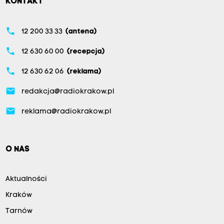
KONTAKT
phone
12 200 33 33
(antena)
phone
12 630 60 00
(recepcja)
phone
12 630 62 06
(reklama)
email
redakcja@radiokrakow.pl
email
reklama@radiokrakow.pl
O NAS
Aktualności
Kraków
Tarnów