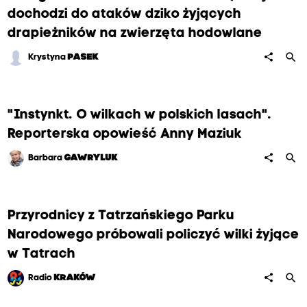
dochodzi do ataków dziko żyjących
drapieżników na zwierzęta hodowlane
search
share
Krystyna
PASEK
"Instynkt. O wilkach w polskich lasach".
Reporterska opowieść Anny Maziuk
search
share
Barbara
GAWRYLUK
Przyrodnicy z Tatrzańskiego Parku
Narodowego próbowali policzyć wilki żyjące
w Tatrach
search
share
Radio
KRAKÓW