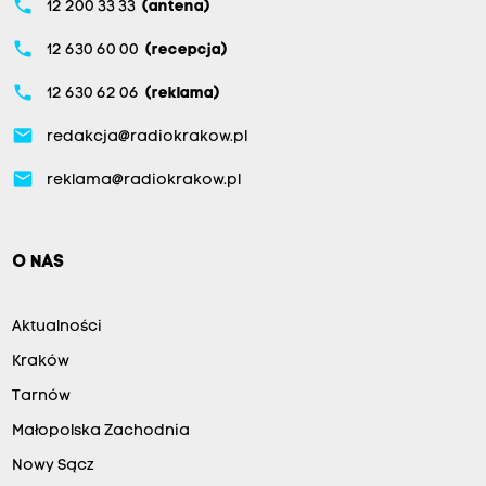
phone
12 200 33 33
(antena)
phone
12 630 60 00
(recepcja)
phone
12 630 62 06
(reklama)
email
redakcja@radiokrakow.pl
email
reklama@radiokrakow.pl
O NAS
Aktualności
Kraków
Tarnów
Małopolska Zachodnia
Nowy Sącz