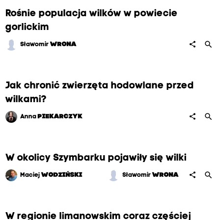
Rośnie populacja wilków w powiecie
gorlickim
search
share
Sławomir
WRONA
Jak chronić zwierzęta hodowlane przed
wilkami?
search
share
Anna
PIEKARCZYK
W okolicy Szymbarku pojawiły się wilki
search
share
Maciej
WODZIŃSKI
Sławomir
WRONA
W regionie limanowskim coraz częściej