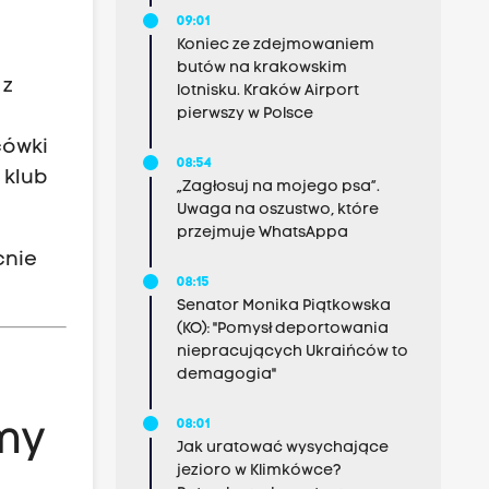
09:01
Koniec ze zdejmowaniem
butów na krakowskim
 z
lotnisku. Kraków Airport
pierwszy w Polsce
cówki
08:54
 klub
„Zagłosuj na mojego psa”.
Uwaga na oszustwo, które
przejmuje WhatsAppa
cnie
08:15
Senator Monika Piątkowska
(KO): "Pomysł deportowania
niepracujących Ukraińców to
demagogia"
08:01
my
Jak uratować wysychające
jezioro w Klimkówce?