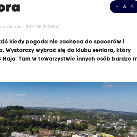
iora
A
A
A
iedziałek, 2021.05.31 08:14 )
dzić kiedy pogoda nie zachęca do spacerów i
a. Wystarczy wybrać się do klubu seniora, który
 3 Maja. Tam w towarzystwie innych osób bardzo m