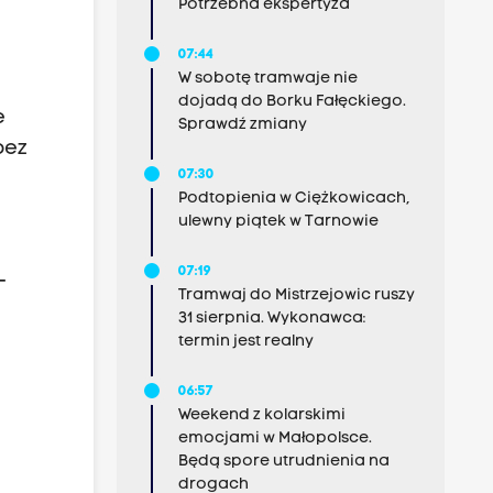
Potrzebna ekspertyza
07:44
W sobotę tramwaje nie
dojadą do Borku Fałęckiego.
e
Sprawdź zmiany
bez
07:30
Podtopienia w Ciężkowicach,
ulewny piątek w Tarnowie
07:19
–
Tramwaj do Mistrzejowic ruszy
31 sierpnia. Wykonawca:
termin jest realny
06:57
Weekend z kolarskimi
emocjami w Małopolsce.
Będą spore utrudnienia na
drogach