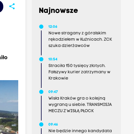
share
Najnowsze
12:06
Nowe stragany z góralskim
rękodziełem w Kuźnicach. ZCK
szuka dzierżawców
iło
10:54
Straciła 150 tysięcy złotych.
Fałszywy kurier zatrzymany w
Krakowie
09:47
Wisła Kraków gra o kolejną
wygraną u siebie. TRANSMISJA
MECZU Z WISŁĄ PŁOCK
09:46
Nie będzie innego kandydata