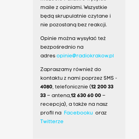
maile z opiniami. Wszystkie
będą skrupulatnie czytane i
nie pozostaną bez reakcji.
Opinie można wysyłać też
bezpośrednio na
adres
opinie@radiokrakow.pl
Zapraszamy również do
kontaktu z nami poprzez SMS -
4080
, telefonicznie (
12 200 33
33
– antena,
12 630 60 00
–
recepcja), a także na nasz
profil na
Facebooku
oraz
Twitterze