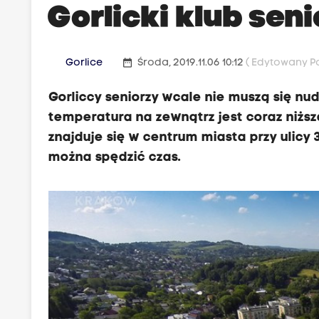
Gorlicki klub sen
date_range
Gorlice
Środa, 2019.11.06 10:12
( Edytowany Pon
Gorliccy seniorzy wcale nie muszą się nu
temperatura na zewnątrz jest coraz niższ
znajduje się w centrum miasta przy ulicy
można spędzić czas.