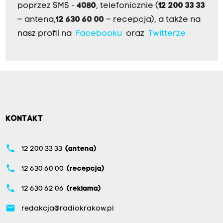
poprzez SMS -
4080
, telefonicznie (
12 200 33 33
– antena,
12 630 60 00
– recepcja), a także na
nasz profil na
Facebooku
oraz
Twitterze
KONTAKT
phone
12 200 33 33
(antena)
phone
12 630 60 00
(recepcja)
phone
12 630 62 06
(reklama)
email
redakcja@radiokrakow.pl