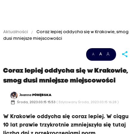
Aktualności
Coraz lepiej oddycha się w Krakowie, smog
dusi mniejsze miejscowości
share
A
A
A
Coraz lepiej oddycha się w Krakowie,
smog dusi mniejsze miejscowości
Joanna
PORĘBSKA
date_range
Środa, 2023.03.15 15:53
( Edytowany Środa, 2023.03.15 16:28 )
W Krakowie oddycha się coraz lepiej. W ciągu
10 lat prawie trzykrotnie zmniejszyła się tutaj
liczba dni z przekroczeniami norm