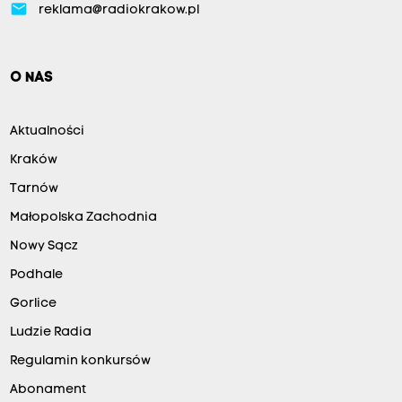
email
reklama@radiokrakow.pl
O NAS
Aktualności
Kraków
Tarnów
Małopolska Zachodnia
Nowy Sącz
Podhale
Gorlice
Ludzie Radia
Regulamin konkursów
Abonament