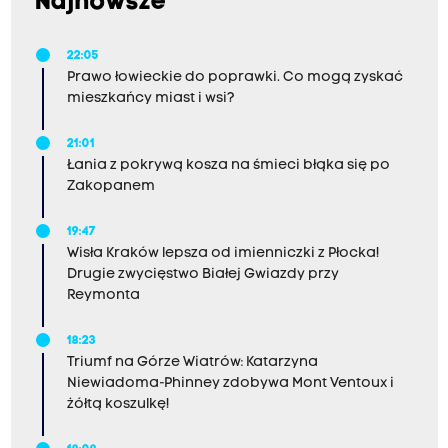
Najnowsze
22:05
Prawo łowieckie do poprawki. Co mogą zyskać
mieszkańcy miast i wsi?
21:01
Łania z pokrywą kosza na śmieci błąka się po
Zakopanem
19:47
Wisła Kraków lepsza od imienniczki z Płocka!
Drugie zwycięstwo Białej Gwiazdy przy
Reymonta
18:23
Triumf na Górze Wiatrów: Katarzyna
Niewiadoma-Phinney zdobywa Mont Ventoux i
żółtą koszulkę!