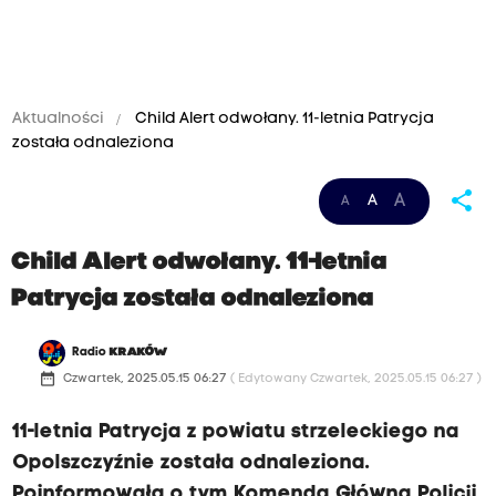
Aktualności
Child Alert odwołany. 11-letnia Patrycja
została odnaleziona
share
A
A
A
Child Alert odwołany. 11-letnia
Patrycja została odnaleziona
Radio
KRAKÓW
date_range
Czwartek, 2025.05.15 06:27
( Edytowany Czwartek, 2025.05.15 06:27 )
11-letnia Patrycja z powiatu strzeleckiego na
Opolszczyźnie została odnaleziona.
Poinformowała o tym Komenda Główna Policji