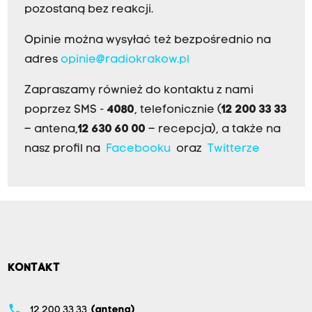
pozostaną bez reakcji.
Opinie można wysyłać też bezpośrednio na
adres
opinie@radiokrakow.pl
Zapraszamy również do kontaktu z nami
poprzez SMS -
4080
, telefonicznie (
12 200 33 33
– antena,
12 630 60 00
– recepcja), a także na
nasz profil na
Facebooku
oraz
Twitterze
KONTAKT
phone
12 200 33 33
(antena)