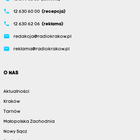
phone
12 630 60 00
(recepcja)
phone
12 630 62 06
(reklama)
email
redakcja@radiokrakow.pl
email
reklama@radiokrakow.pl
O NAS
Aktualności
Kraków
Tarnów
Małopolska Zachodnia
Nowy Sącz