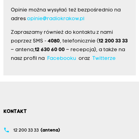
Opinie można wysyłać też bezpośrednio na
adres
opinie@radiokrakow.pl
Zapraszamy również do kontaktu z nami
poprzez SMS -
4080
, telefonicznie (
12 200 33 33
– antena,
12 630 60 00
– recepcja), a także na
nasz profil na
Facebooku
oraz
Twitterze
KONTAKT
phone
12 200 33 33
(antena)