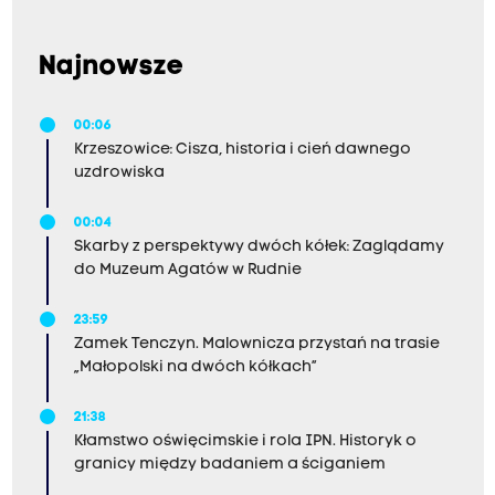
Najnowsze
00:06
Krzeszowice: Cisza, historia i cień dawnego
uzdrowiska
00:04
Skarby z perspektywy dwóch kółek: Zaglądamy
do Muzeum Agatów w Rudnie
23:59
Zamek Tenczyn. Malownicza przystań na trasie
„Małopolski na dwóch kółkach”
21:38
Kłamstwo oświęcimskie i rola IPN. Historyk o
granicy między badaniem a ściganiem