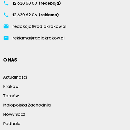
phone
12 630 60 00
(recepcja)
phone
12 630 62 06
(reklama)
email
redakcja@radiokrakow.pl
email
reklama@radiokrakow.pl
O NAS
Aktualności
Kraków
Tarnów
Małopolska Zachodnia
Nowy Sącz
Podhale