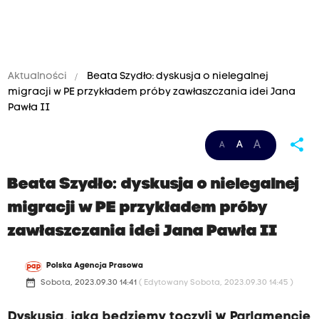
Aktualności
Beata Szydło: dyskusja o nielegalnej
migracji w PE przykładem próby zawłaszczania idei Jana
Pawła II
share
A
A
A
Beata Szydło: dyskusja o nielegalnej
migracji w PE przykładem próby
zawłaszczania idei Jana Pawła II
Polska Agencja Prasowa
date_range
Sobota, 2023.09.30 14:41
( Edytowany Sobota, 2023.09.30 14:45 )
Dyskusja, jaką będziemy toczyli w Parlamencie