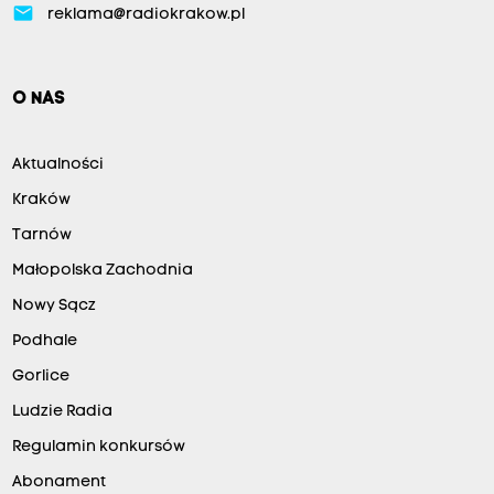
email
reklama@radiokrakow.pl
O NAS
Aktualności
Kraków
Tarnów
Małopolska Zachodnia
Nowy Sącz
Podhale
Gorlice
Ludzie Radia
Regulamin konkursów
Abonament