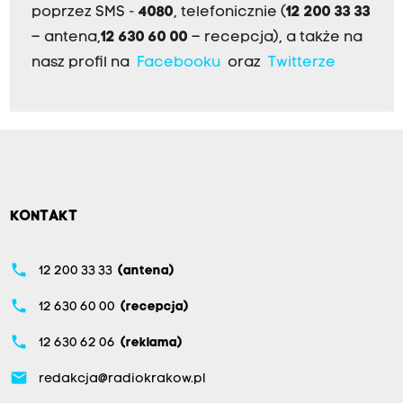
poprzez SMS -
4080
, telefonicznie (
12 200 33 33
– antena,
12 630 60 00
– recepcja), a także na
nasz profil na
Facebooku
oraz
Twitterze
KONTAKT
phone
12 200 33 33
(antena)
phone
12 630 60 00
(recepcja)
phone
12 630 62 06
(reklama)
email
redakcja@radiokrakow.pl