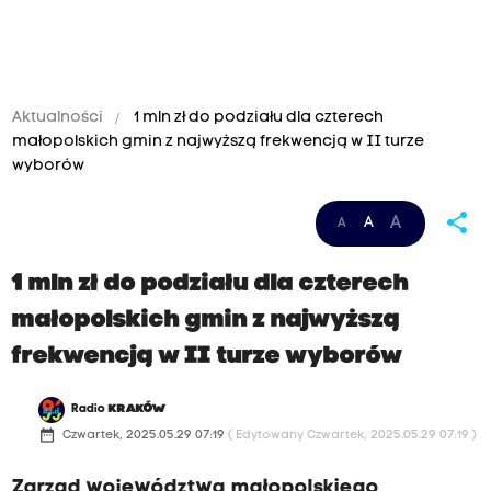
Aktualności
1 mln zł do podziału dla czterech
małopolskich gmin z najwyższą frekwencją w II turze
wyborów
share
A
A
A
1 mln zł do podziału dla czterech
małopolskich gmin z najwyższą
frekwencją w II turze wyborów
Radio
KRAKÓW
date_range
Czwartek, 2025.05.29 07:19
( Edytowany Czwartek, 2025.05.29 07:19 )
Zarząd województwa małopolskiego