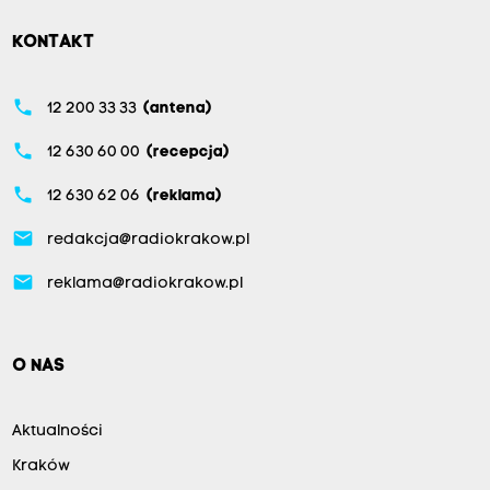
KONTAKT
phone
12 200 33 33
(antena)
phone
12 630 60 00
(recepcja)
phone
12 630 62 06
(reklama)
email
redakcja@radiokrakow.pl
email
reklama@radiokrakow.pl
O NAS
Aktualności
Kraków