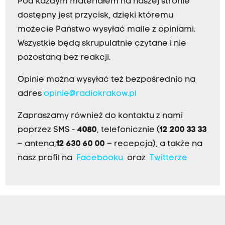
Pod każdym materiałem na naszej stronie
dostępny jest przycisk, dzięki któremu
możecie Państwo wysyłać maile z opiniami.
Wszystkie będą skrupulatnie czytane i nie
pozostaną bez reakcji.
Opinie można wysyłać też bezpośrednio na
adres
opinie@radiokrakow.pl
Zapraszamy również do kontaktu z nami
poprzez SMS -
4080
, telefonicznie (
12 200 33 33
– antena,
12 630 60 00
– recepcja), a także na
nasz profil na
Facebooku
oraz
Twitterze