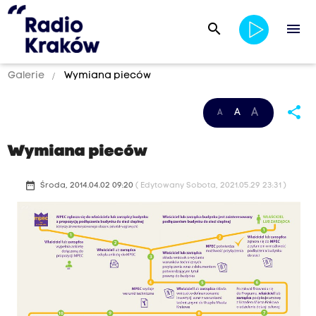
search
menu
Galerie
Wymiana pieców
share
A
A
A
Wymiana pieców
date_range
Środa, 2014.04.02 09:20
( Edytowany Sobota, 2021.05.29 23:31 )