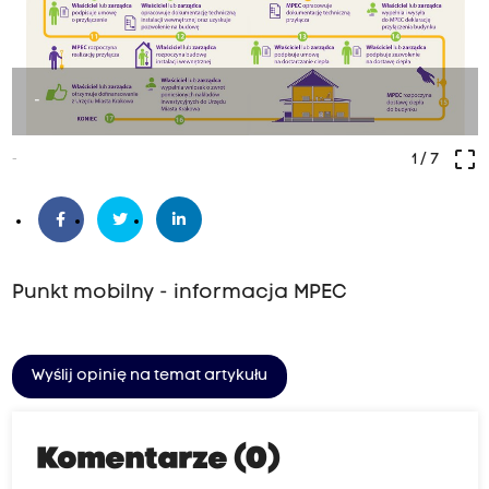
-
crop_free
-
1
/ 7
Punkt mobilny - informacja MPEC
Wyślij opinię na temat artykułu
Komentarze (0)