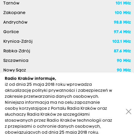
Tarnów
101 MHz
Zakopane
100 MHz
Andrychów
98.8 MHz
Gorlice
97.4 MHz
Krynica-Zdrój
102.1 MHz
Rabka-Zdrój
87.6 MHz
Szczawnica
90 MHz
Nowy Sącz
90 MHz
Radio Kraków informuje,
iż od dnia 25 maja 2018 roku wprowadza
aktualizację polityki prywatności i zabezpieczeń w
zakresie przetwarzania danych osobowych.
Niniejsza informacja ma na celu zapoznanie
osoby korzystające z Portalu Radia Kraków oraz
słuchaczy Radia Kraków ze szczegółami
stosowanych przez Radio Kraków technologii oraz
RADIO KRAKÓW SA. Aleja Juliusza Słowackiego 22, 30-007
z przepisami o ochronie danych osobowych,
Kraków
obowiązujących od dnia 25 maja 2018 roku.