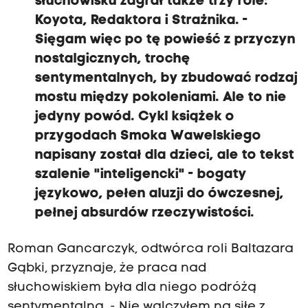
słuchowisku zagrał także trzy role:
Koyota, Redaktora i Strażnika. -
Sięgam więc po tę powieść z przyczyn
nostalgicznych, trochę
sentymentalnych, by zbudować rodzaj
mostu między pokoleniami. Ale to nie
jedyny powód. Cykl książek o
przygodach Smoka Wawelskiego
napisany został dla dzieci, ale to tekst
szalenie "inteligencki" - bogaty
językowo, pełen aluzji do ówczesnej,
pełnej absurdów rzeczywistości.
Roman Gancarczyk, odtwórca roli Baltazara
Gąbki, przyznaje, że praca nad
słuchowiskiem była dla niego podróżą
sentymentalną. - Nie walczyłem na siłę z