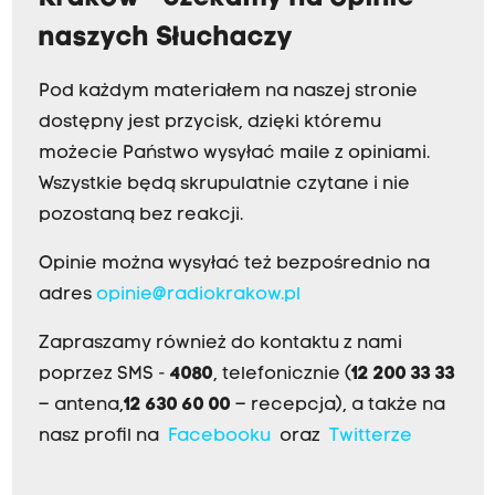
naszych Słuchaczy
Pod każdym materiałem na naszej stronie
dostępny jest przycisk, dzięki któremu
możecie Państwo wysyłać maile z opiniami.
Wszystkie będą skrupulatnie czytane i nie
pozostaną bez reakcji.
Opinie można wysyłać też bezpośrednio na
adres
opinie@radiokrakow.pl
Zapraszamy również do kontaktu z nami
poprzez SMS -
4080
, telefonicznie (
12 200 33 33
– antena,
12 630 60 00
– recepcja), a także na
nasz profil na
Facebooku
oraz
Twitterze