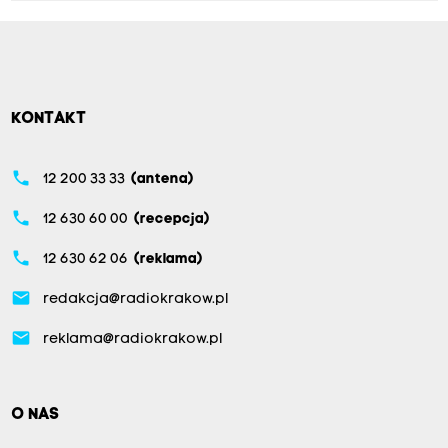
KONTAKT
phone
12 200 33 33
(antena)
phone
12 630 60 00
(recepcja)
phone
12 630 62 06
(reklama)
email
redakcja@radiokrakow.pl
email
reklama@radiokrakow.pl
O NAS