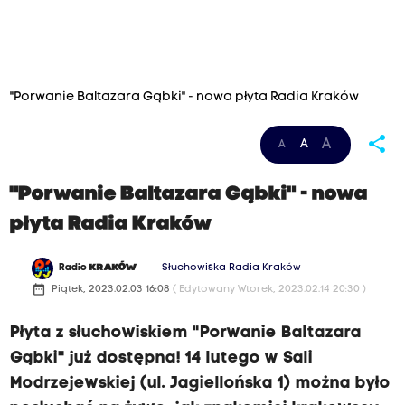
"Porwanie Baltazara Gąbki" - nowa płyta Radia Kraków
share
A
A
A
"Porwanie Baltazara Gąbki" - nowa
płyta Radia Kraków
Radio
KRAKÓW
Słuchowiska Radia Kraków
date_range
Piątek, 2023.02.03 16:08
( Edytowany Wtorek, 2023.02.14 20:30 )
Płyta z słuchowiskiem "Porwanie Baltazara
Gąbki" już dostępna! 14 lutego w Sali
Modrzejewskiej (ul. Jagiellońska 1) można było