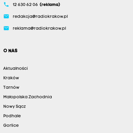
phone
12 630 62 06
(reklama)
email
redakcja@radiokrakow.pl
email
reklama@radiokrakow.pl
O NAS
Aktualności
Kraków
Tarnów
Małopolska Zachodnia
Nowy Sącz
Podhale
Gorlice