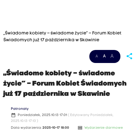
„Świadome kobiety – świadome życie” – Forum Kobiet
Świadomych już 17 października w Skawinie
share
A
A
A
„Świadome kobiety – świadome
życie” – Forum Kobiet Świadomych
już 17 października w Skawinie
Patronaty
date_range
Poniedziałek, 2025.10.13 17:01
( Edytowany Poniedziałek,
2025.10.13 17:13 )
money
Data wydarzenia:
2025-10-17 18:00
Wydarzenie darmowe