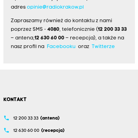
adres
opinie@radiokrakow.pl
Zapraszamy również do kontaktu z nami
poprzez SMS -
4080
, telefonicznie (
12 200 33 33
– antena,
12 630 60 00
– recepcja), a także na
nasz profil na
Facebooku
oraz
Twitterze
KONTAKT
phone
12 200 33 33
(antena)
phone
12 630 60 00
(recepcja)