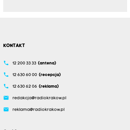
KONTAKT
phone
12 200 33 33
(antena)
phone
12 630 60 00
(recepcja)
phone
12 630 62 06
(reklama)
email
redakcja@radiokrakow.pl
email
reklama@radiokrakow.pl