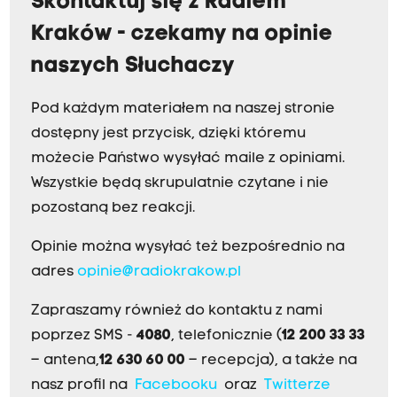
Skontaktuj się z Radiem
Kraków - czekamy na opinie
naszych Słuchaczy
Pod każdym materiałem na naszej stronie
dostępny jest przycisk, dzięki któremu
możecie Państwo wysyłać maile z opiniami.
Wszystkie będą skrupulatnie czytane i nie
pozostaną bez reakcji.
Opinie można wysyłać też bezpośrednio na
adres
opinie@radiokrakow.pl
Zapraszamy również do kontaktu z nami
poprzez SMS -
4080
, telefonicznie (
12 200 33 33
– antena,
12 630 60 00
– recepcja), a także na
nasz profil na
Facebooku
oraz
Twitterze