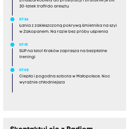
Zmuszał kobiety do prostytucji i brutalnie je bił.
30-latek trafił do aresztu
07:36
Łania z zakleszczoną pokrywą śmietnika na szyi
w Zakopanem. Na razie bez próby uśpienia
07:15
SUP na lato! Kraków zaprasza na bezpłatne
treningi
07:02
Ciepła i pogodna sobota w Małopolsce. Noc
wyraźnie chłodniejsza