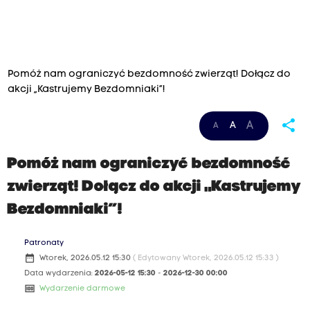
Pomóż nam ograniczyć bezdomność zwierząt! Dołącz do
akcji „Kastrujemy Bezdomniaki”!
share
A
A
A
Pomóż nam ograniczyć bezdomność
zwierząt! Dołącz do akcji „Kastrujemy
Bezdomniaki”!
Patronaty
date_range
Wtorek, 2026.05.12 15:30
( Edytowany Wtorek, 2026.05.12 15:33 )
Data wydarzenia:
2026-05-12 15:30
-
2026-12-30 00:00
money
Wydarzenie darmowe