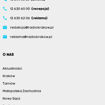
phone
12 630 60 00
(recepcja)
phone
12 630 62 06
(reklama)
email
redakcja@radiokrakow.pl
email
reklama@radiokrakow.pl
O NAS
Aktualności
Kraków
Tarnów
Małopolska Zachodnia
Nowy Sącz