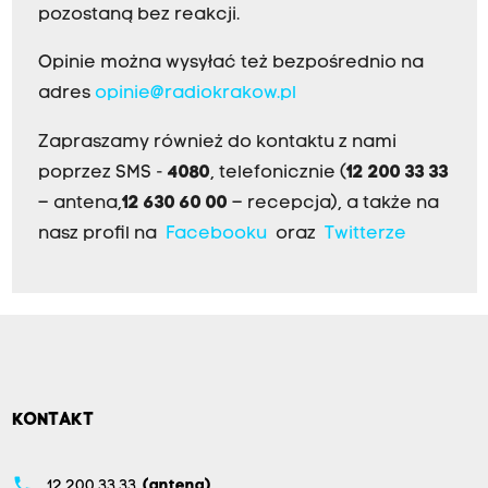
pozostaną bez reakcji.
Opinie można wysyłać też bezpośrednio na
adres
opinie@radiokrakow.pl
Zapraszamy również do kontaktu z nami
poprzez SMS -
4080
, telefonicznie (
12 200 33 33
– antena,
12 630 60 00
– recepcja), a także na
nasz profil na
Facebooku
oraz
Twitterze
KONTAKT
phone
12 200 33 33
(antena)