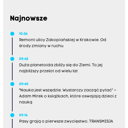
Najnowsze
10:26
Remont ulicy Zakopiańskiej w Krakowie. Od
środy zmiany w ruchu
09:42
Duża planetoida zbliży się do Ziemi. To jej
najbliższy przelot od wielu lat
09:40
"Nauka jest wszędzie. Wystarczy zacząć pytać” –
Adam Mirek o książkach, które oswajają dzieci z
nauką
09:16
Pasy grają o pierwsze zwycięstwo. TRANSMISJA