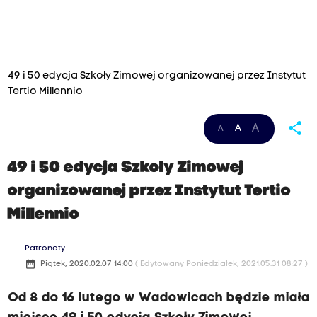
49 i 50 edycja Szkoły Zimowej organizowanej przez Instytut
Tertio Millennio
share
A
A
A
49 i 50 edycja Szkoły Zimowej
organizowanej przez Instytut Tertio
Millennio
Patronaty
date_range
Piątek, 2020.02.07 14:00
( Edytowany Poniedziałek, 2021.05.31 08:27 )
Od 8 do 16 lutego w Wadowicach będzie miała