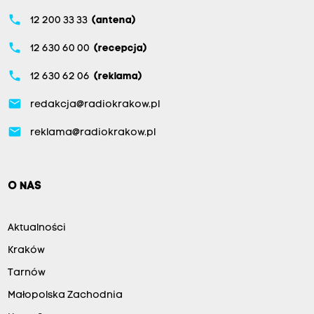
phone
12 200 33 33
(antena)
phone
12 630 60 00
(recepcja)
phone
12 630 62 06
(reklama)
email
redakcja@radiokrakow.pl
email
reklama@radiokrakow.pl
O NAS
Aktualności
Kraków
Tarnów
Małopolska Zachodnia