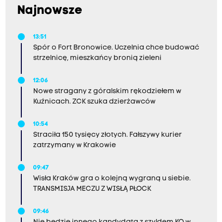
rehabilitant zwierzęcy. Nie zabraknie także
Najnowsze
lekarzy weterynarii z Uniwersyteckiej Polikliniki
Weterynaryjnej oraz specjalistów z salonu psiej
13:51
Spór o Fort Bronowice. Uczelnia chce budować
piękności.
strzelnicę, mieszkańcy bronią zieleni
12:06
Nowe stragany z góralskim rękodziełem w
Kuźnicach. ZCK szuka dzierżawców
10:54
Straciła 150 tysięcy złotych. Fałszywy kurier
zatrzymany w Krakowie
09:47
Wisła Kraków gra o kolejną wygraną u siebie.
TRANSMISJA MECZU Z WISŁĄ PŁOCK
09:46