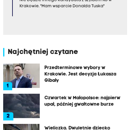
Nie będzie innego kandydata z szyldem KO w
Krakowie. "Mam wsparcie Donalda Tuska"
Najchętniej czytane
Przedterminowe wybory w
Krakowie. Jest decyzja Łukasza
Gibały
1
Czwartek w Małopolsce: najpierw
upał, później gwałtowne burze
2
Wieliczka. Dwuletnie dziecko