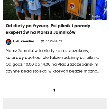
Od diety po fryzurę. Psi piknik i porady
ekspertów na Marszu Jamników
date_range
Radio
KRAKÓW
2025-09-05
Marsz Jamników to nie tylko rozszczekany,
kolorowy pochód, ale także rodzinny psi piknik.
Od godz. 10.00 do 14.00 na Placu Szczepańskim
czynne będą stoiska, w których będzie można
bezpłatnie zasięgnąć porad ekspertów i
skorzystać z różnorakich usług. Do dyspozycji
1
psów i ich właścicieli będą m.in.
zoofizjoterapeuta, dietetyk zwierzęcy,
behawiorysta, instruktor szkolenia psów i