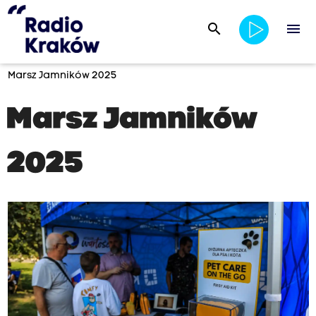
search
menu
Marsz Jamników 2025
Marsz Jamników
2025