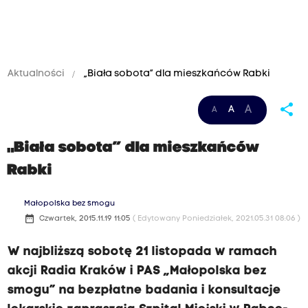
Aktualności
„Biała sobota” dla mieszkańców Rabki
share
A
A
A
„Biała sobota” dla mieszkańców
Rabki
Małopolska bez smogu
date_range
Czwartek, 2015.11.19 11:05
( Edytowany Poniedziałek, 2021.05.31 08:06 )
W najbliższą sobotę 21 listopada w ramach
akcji Radia Kraków i PAS „Małopolska bez
smogu” na bezpłatne badania i konsultacje