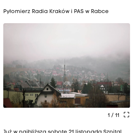
Pyłomierz Radia Kraków i PAS w Rabce
crop_free
1
/ 11
Już w najbliższą sobotę 21 listopada Szpital