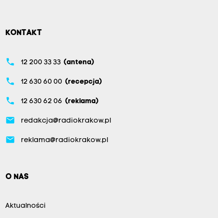
KONTAKT
phone
12 200 33 33
(antena)
phone
12 630 60 00
(recepcja)
phone
12 630 62 06
(reklama)
email
redakcja@radiokrakow.pl
email
reklama@radiokrakow.pl
O NAS
Aktualności