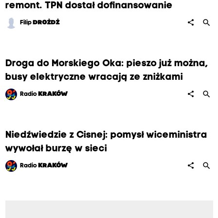
remont. TPN dostał dofinansowanie
search
share
Filip
DROŻDŻ
Droga do Morskiego Oka: pieszo już można,
busy elektryczne wracają ze zniżkami
search
share
Radio
KRAKÓW
Niedźwiedzie z Cisnej: pomysł wiceministra
wywołał burzę w sieci
search
share
Radio
KRAKÓW