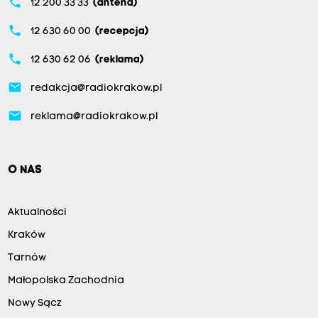
phone
12 200 33 33
(antena)
phone
12 630 60 00
(recepcja)
phone
12 630 62 06
(reklama)
email
redakcja@radiokrakow.pl
email
reklama@radiokrakow.pl
O NAS
Aktualności
Kraków
Tarnów
Małopolska Zachodnia
Nowy Sącz