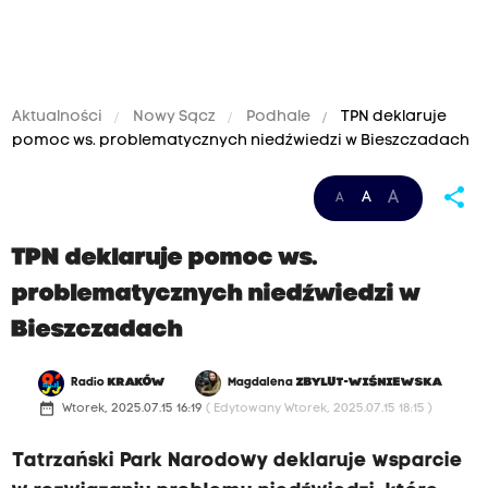
Aktualności
Nowy Sącz
Podhale
TPN deklaruje
pomoc ws. problematycznych niedźwiedzi w Bieszczadach
share
A
A
A
TPN deklaruje pomoc ws.
problematycznych niedźwiedzi w
Bieszczadach
Radio
KRAKÓW
Magdalena
ZBYLUT-WIŚNIEWSKA
date_range
Wtorek, 2025.07.15 16:19
( Edytowany Wtorek, 2025.07.15 18:15 )
Tatrzański Park Narodowy deklaruje wsparcie