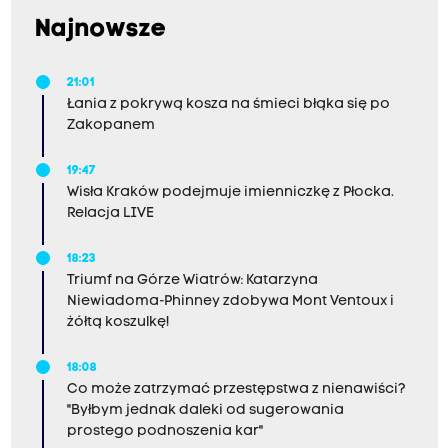
Najnowsze
21:01
Łania z pokrywą kosza na śmieci błąka się po
Zakopanem
19:47
Wisła Kraków podejmuje imienniczkę z Płocka.
Relacja LIVE
18:23
Triumf na Górze Wiatrów: Katarzyna
Niewiadoma-Phinney zdobywa Mont Ventoux i
żółtą koszulkę!
18:08
Co może zatrzymać przestępstwa z nienawiści?
"Byłbym jednak daleki od sugerowania
prostego podnoszenia kar"