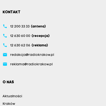
KONTAKT
phone
12 200 33 33
(antena)
phone
12 630 60 00
(recepcja)
phone
12 630 62 06
(reklama)
email
redakcja@radiokrakow.pl
email
reklama@radiokrakow.pl
O NAS
Aktualności
Kraków