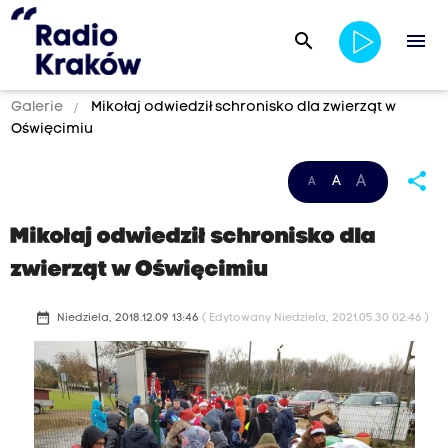
search
menu
Galerie
Mikołaj odwiedził schronisko dla zwierząt w
Oświęcimiu
share
A
A
A
Mikołaj odwiedził schronisko dla
zwierząt w Oświęcimiu
date_range
Niedziela, 2018.12.09 13:46
( Edytowany Niedziela, 2021.05.30 02:46 )