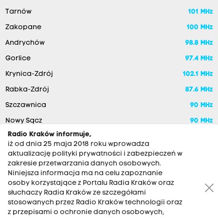
Tarnów
101 MHz
Zakopane
100 MHz
Andrychów
98.8 MHz
Gorlice
97.4 MHz
Krynica-Zdrój
102.1 MHz
Rabka-Zdrój
87.6 MHz
Szczawnica
90 MHz
Nowy Sącz
90 MHz
Radio Kraków informuje,
iż od dnia 25 maja 2018 roku wprowadza
aktualizację polityki prywatności i zabezpieczeń w
zakresie przetwarzania danych osobowych.
Niniejsza informacja ma na celu zapoznanie
osoby korzystające z Portalu Radia Kraków oraz
słuchaczy Radia Kraków ze szczegółami
stosowanych przez Radio Kraków technologii oraz
RADIO KRAKÓW SA. Aleja Juliusza Słowackiego 22, 30-007
z przepisami o ochronie danych osobowych,