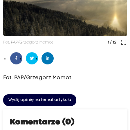
crop_free
Fot. PAP/Grzegorz Momot
1
/ 12
Fot. PAP/Grzegorz Momot
Wyślij opinię na temat artykułu
Komentarze (0)