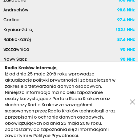
Zakopane
100 MHz
Andrychów
98.8 MHz
Gorlice
97.4 MHz
Krynica-Zdrój
102.1 MHz
Rabka-Zdrój
87.6 MHz
Szczawnica
90 MHz
Nowy Sącz
90 MHz
Radio Kraków informuje,
iż od dnia 25 maja 2018 roku wprowadza
aktualizację polityki prywatności i zabezpieczeń w
zakresie przetwarzania danych osobowych.
Niniejsza informacja ma na celu zapoznanie
osoby korzystające z Portalu Radia Kraków oraz
słuchaczy Radia Kraków ze szczegółami
stosowanych przez Radio Kraków technologii oraz
RADIO KRAKÓW SA. Aleja Juliusza Słowackiego 22, 30-007
z przepisami o ochronie danych osobowych,
Kraków
obowiązujących od dnia 25 maja 2018 roku.
Zapraszamy do zapoznania się z informacjami
Antena: 12 200 33 33
zawartymi w Polityce Prywatności.