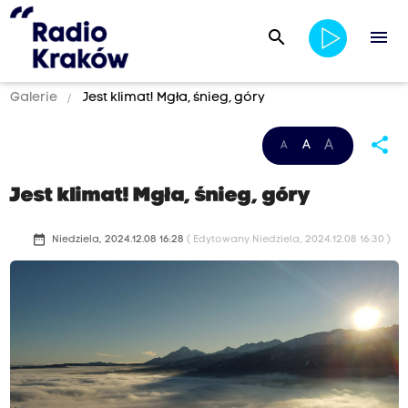
search
menu
Galerie
Jest klimat! Mgła, śnieg, góry
share
A
A
A
Jest klimat! Mgła, śnieg, góry
date_range
Niedziela, 2024.12.08 16:28
( Edytowany Niedziela, 2024.12.08 16:30 )