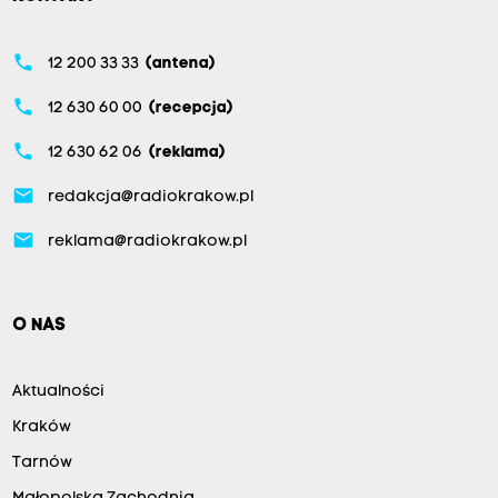
phone
12 200 33 33
(antena)
phone
12 630 60 00
(recepcja)
phone
12 630 62 06
(reklama)
email
redakcja@radiokrakow.pl
email
reklama@radiokrakow.pl
O NAS
Aktualności
Kraków
Tarnów