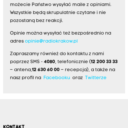
możecie Państwo wysyłać maile z opiniami.
Wszystkie będą skrupulatnie czytane i nie
pozostaną bez reakcji.
Opinie można wysyłać też bezpośrednio na
adres
opinie@radiokrakow.pl
Zapraszamy również do kontaktu z nami
poprzez SMS -
4080
, telefonicznie (
12 200 33 33
– antena,
12 630 60 00
– recepcja), a także na
nasz profil na
Facebooku
oraz
Twitterze
KONTAKT