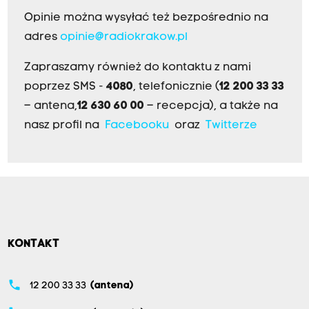
Opinie można wysyłać też bezpośrednio na
adres
opinie@radiokrakow.pl
Zapraszamy również do kontaktu z nami
poprzez SMS -
4080
, telefonicznie (
12 200 33 33
– antena,
12 630 60 00
– recepcja), a także na
nasz profil na
Facebooku
oraz
Twitterze
KONTAKT
phone
12 200 33 33
(antena)