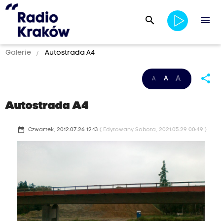
search
menu
Galerie
Autostrada A4
share
A
A
A
Autostrada A4
date_range
Czwartek, 2012.07.26 12:13
( Edytowany Sobota, 2021.05.29 00:49 )