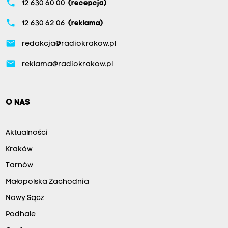
phone
12 630 60 00
(recepcja)
phone
12 630 62 06
(reklama)
email
redakcja@radiokrakow.pl
email
reklama@radiokrakow.pl
O NAS
Aktualności
Kraków
Tarnów
Małopolska Zachodnia
Nowy Sącz
Podhale