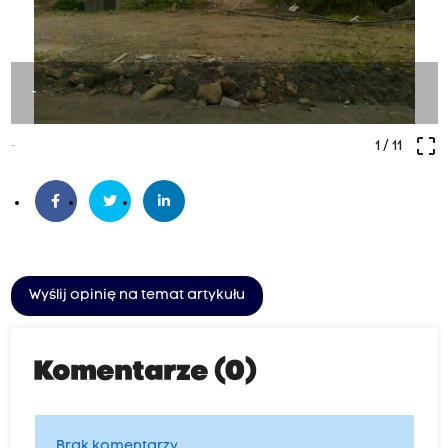
-
crop_free
-
1
/ 11
Wyślij opinię na temat artykułu
Komentarze (0)
Brak komentarzy