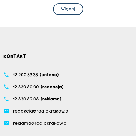
Więcej
KONTAKT
phone
12 200 33 33
(antena)
phone
12 630 60 00
(recepcja)
phone
12 630 62 06
(reklama)
email
redakcja@radiokrakow.pl
email
reklama@radiokrakow.pl