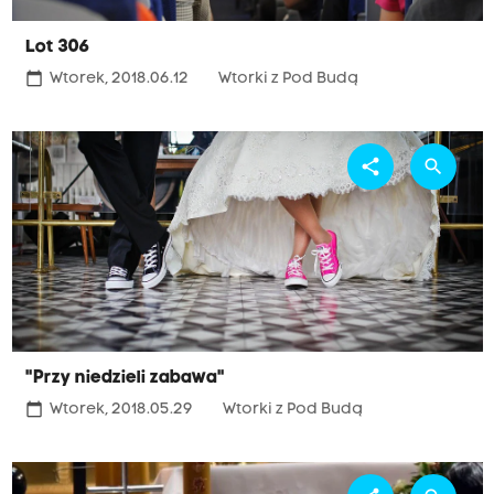
Lot 306
calendar_today
Wtorek, 2018.06.12
Wtorki z Pod Budą
share
search
"Przy niedzieli zabawa"
calendar_today
Wtorek, 2018.05.29
Wtorki z Pod Budą