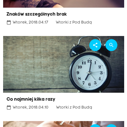
Znaków szczególnych brak
calendar_today
Wtorek, 2018.04.17
Wtorki z Pod Budą
share
search
Co najmniej kilka razy
calendar_today
Wtorek, 2018.04.10
Wtorki z Pod Budą