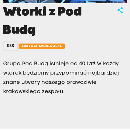
Wtorki z Pod
share
Budą
RSS
AUDYCJA ARCHIWALNA
Grupa Pod Budą istnieje od 40 lat! W każdy
wtorek będziemy przypominać najbardziej
znane utwory naszego prawdziwie
krakowskiego zespołu.