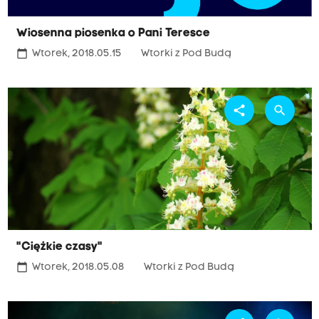
Wiosenna piosenka o Pani Teresce
calendar_today
Wtorek, 2018.05.15
Wtorki z Pod Budą
share
search
"Ciężkie czasy"
calendar_today
Wtorek, 2018.05.08
Wtorki z Pod Budą