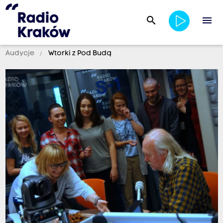
search
menu
Audycje
Wtorki z Pod Budą