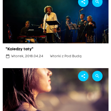
share
search
"Koledzy taty"
calendar_today
Wtorek, 2018.04.24
Wtorki z Pod Budą
share
search