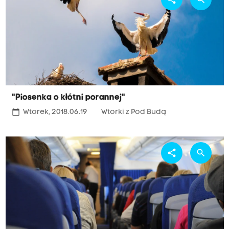
"Piosenka o kłótni porannej"
calendar_today
Wtorek, 2018.06.19
Wtorki z Pod Budą
share
search