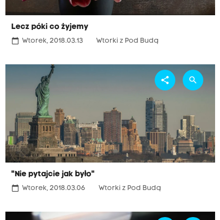
Lecz póki co żyjemy
calendar_today
Wtorek, 2018.03.13
Wtorki z Pod Budą
share
search
"Nie pytajcie jak było"
calendar_today
Wtorek, 2018.03.06
Wtorki z Pod Budą