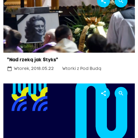
share
search
"Nad rzeką jak Styks"
calendar_today
Wtorek, 2018.05.22
Wtorki z Pod Budą
share
search