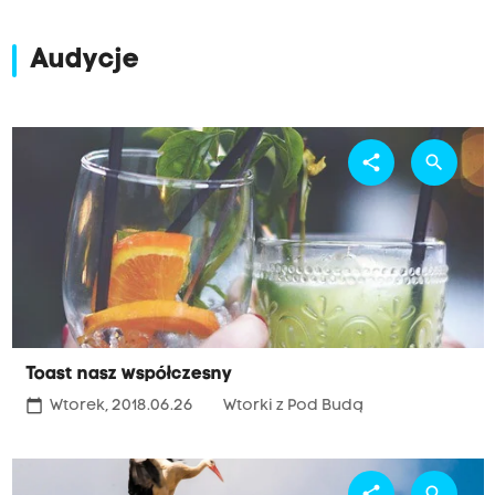
Audycje
share
search
Toast nasz współczesny
calendar_today
Wtorek, 2018.06.26
Wtorki z Pod Budą
share
search