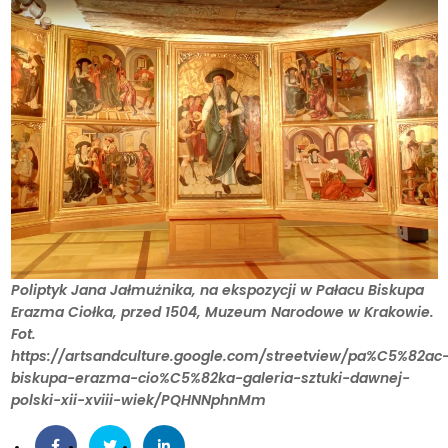
Poliptyk Jana Jałmużnika, na ekspozycji w Pałacu Biskupa
Erazma Ciołka, przed 1504, Muzeum Narodowe w Krakowie.
Fot.
https://artsandculture.google.com/streetview/pa%C5%82ac
biskupa-erazma-cio%C5%82ka-galeria-sztuki-dawnej-
polski-xii-xviii-wiek/PQHNNphnMm