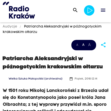
search
menu
Audycje
Patriarcha Aleksandryjski w późnogotyckim
krakowskim ołtarzu
share
A
A
A
Patriarcha Aleksandryjski w
późnogotyckim krakowskim ołtarzu
date_range
Wielka Sztuka Małopolski (archiwalna)
Piątek, 2018.12.14
W 1501 roku Mikołaj Lanckoroński z Brzezia udał
się do Konstantynopola jako poseł króla Jana
Olbrachta; z tej wyprawy przywiózł m.in. sporo