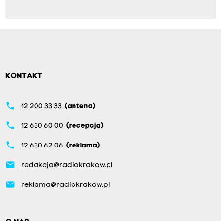
KONTAKT
phone
12 200 33 33
(antena)
phone
12 630 60 00
(recepcja)
phone
12 630 62 06
(reklama)
email
redakcja@radiokrakow.pl
email
reklama@radiokrakow.pl